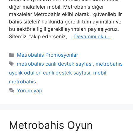
diğer makaleler mobil. Metrobahis diğer
makaleler Metrobahis ekibi olarak, ‘güvenilebilir
bahis siteleri’ hakkında gerekli tüm ayrıntıları ve
bu sektörle ilgili gerekli ayrıntıları paylaşıyoruz.
Sitemizi takip ederseniz, …
Devamını oku…
Kategoriler
Metrobahis Promosyonlar
Etiketler
metrobahis canlı destek sayfası
,
metrobahis
üyelik ödülleri canlı destek sayfası
,
mobil
metrobahis
Yorum yap
Metrobahis Oyun