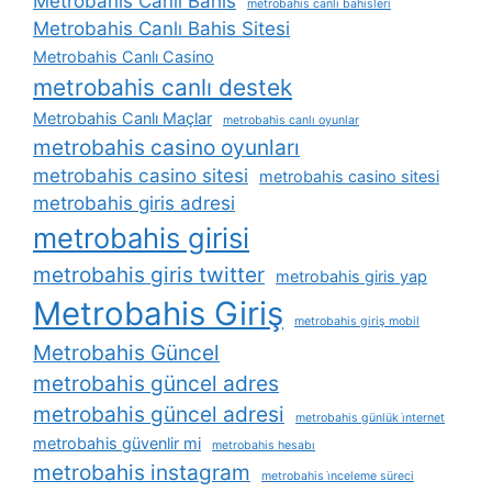
Metrobahis Canlı Bahis
metrobahis canlı bahisleri
Metrobahis Canlı Bahis Sitesi
Metrobahis Canlı Casino
metrobahis canlı destek
Metrobahis Canlı Maçlar
metrobahis canlı oyunlar
metrobahis casino oyunları
metrobahis casino sitesi
metrobahis casino sitesi
metrobahis giris adresi
metrobahis girisi
metrobahis giris twitter
metrobahis giris yap
Metrobahis Giriş
metrobahis giriş mobil
Metrobahis Güncel
metrobahis güncel adres
metrobahis güncel adresi
metrobahis günlük i̇nternet
metrobahis güvenlir mi
metrobahis hesabı
metrobahis instagram
metrobahis i̇nceleme süreci