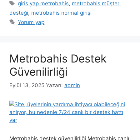
Etiketler
giris yap metrobahis
,
metrobahis müşteri
desteği
,
metrobahis normal girişi
Yorum yap
Metrobahis Destek
Güvenilirliği
Eylül 13, 2025
Yazarı:
admin
Metrobahis destek güvenilirliği Metrobahis canlı