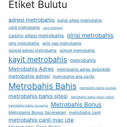
Etiket Bulutu
adresi metrobahis
bahis sitesi metrobahis
canli metrobahis
canlı bahisleri
girisi metrobahis
casino sitesi metrobahis
giris metrobahis
giris yap metrobahis
güncel adresi metrobahis
güncel metrobahis
kayit metrobahis
metrobahis
Metrobahis Adres
metrobahis adres değişikliği
metrobahis adresi
metrobahis ana sayfa
Metrobahis Bahis
metrobahis bahis oyunları
metrobahis bahis sitesi
metrobahis bahis sitesi yetkili
Metrobahis Bonus
metrobahis bahis ve casino
Metrobahis Bonus Seçenekleri
metrobahis canli
metrobahis canli maç izle