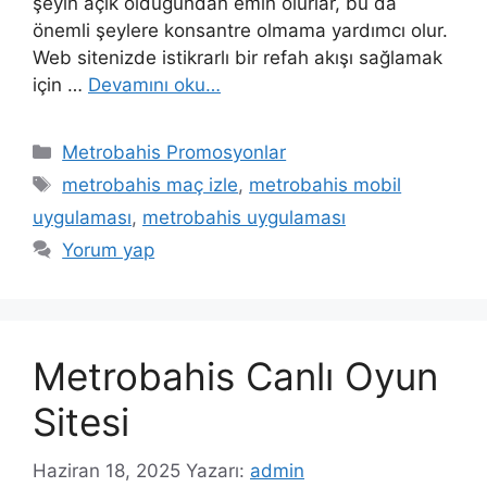
şeyin açık olduğundan emin olurlar, bu da
önemli şeylere konsantre olmama yardımcı olur.
Web sitenizde istikrarlı bir refah akışı sağlamak
için …
Devamını oku…
Kategoriler
Metrobahis Promosyonlar
Etiketler
metrobahis maç izle
,
metrobahis mobil
uygulaması
,
metrobahis uygulaması
Yorum yap
Metrobahis Canlı Oyun
Sitesi
Haziran 18, 2025
Yazarı:
admin