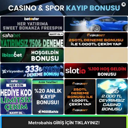
×
Metrobahis GİRİŞ İÇİN TIKLAYINIZ!