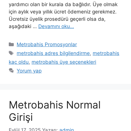
yardımcı olan bir kurala da bağlıdır. Üye olmak
için aylık veya yıllık ücret ödemeniz gerekmez.
Ücretsiz üyelik prosedürü geçerli olsa da,
aşağıdaki …
Devamını oku…
Kategoriler
Metrobahis Promosyonlar
Etiketler
metrobahis adres bilgilendirme
,
metrobahis
kaç oldu
,
metrobahis üye seçenekleri
Yorum yap
Metrobahis Normal
Girişi
Eylül 17, 2025
Yazarı:
admin