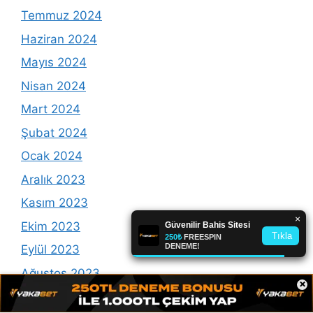
Temmuz 2024
Haziran 2024
Mayıs 2024
Nisan 2024
Mart 2024
Şubat 2024
Ocak 2024
Aralık 2023
Kasım 2023
Ekim 2023
Eylül 2023
Ağustos 2023
×
Temmuz 2023