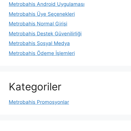
Metrobahis Android Uygulaması
Metrobahis Üye Seçenekleri
Metrobahis Normal Girişi
Metrobahis Destek Güvenilirliği
Metrobahis Sosyal Medya
Metrobahis Ödeme İşlemleri
Kategoriler
Metrobahis Promosyonlar