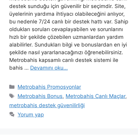
destek sunduğu için güvenilir bir seçimdir. Site,
üyelerinin yardıma ihtiyacı olabileceğini anlıyor,
bu nedenle 7/24 canlı bir destek hattı var. Sahip
oldukları soruları cevaplayabilen ve sorunlarını
hızlı bir şekilde çözebilen uzmanlardan yardım
alabilirler. Sundukları bilgi ve bonuslardan en iyi
şekilde nasıl yararlanacağınızı öğrenebilirsiniz.
Metrobahis kapsamlı canlı destek sistemi ile
bahis …
Devamını oku…
Kategoriler
Metrobahis Promosyonlar
Etiketler
Metrobahis Bonus
,
Metrobahis Canlı Maçlar
,
metrobahis destek güvenilirliği
Yorum yap