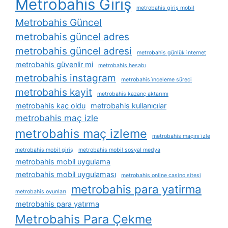
Metrobahis Giriş
metrobahis giriş mobil
Metrobahis Güncel
metrobahis güncel adres
metrobahis güncel adresi
metrobahis günlük i̇nternet
metrobahis güvenlir mi
metrobahis hesabı
metrobahis instagram
metrobahis i̇nceleme süreci
metrobahis kayit
metrobahis kazanç aktarımı
metrobahis kaç oldu
metrobahis kullanıcılar
metrobahis maç izle
metrobahis maç izleme
metrobahis maçını i̇zle
metrobahis mobil giriş
metrobahis mobil sosyal medya
metrobahis mobil uygulama
metrobahis mobil uygulaması
metrobahis online casino sitesi
metrobahis para yatirma
metrobahis oyunları
metrobahis para yatırma
Metrobahis Para Çekme