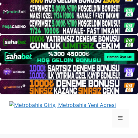
İçeriğe
atla
Menü