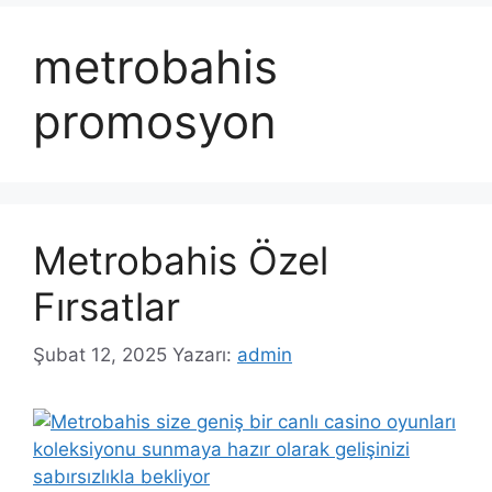
metrobahis
promosyon
Metrobahis Özel
Fırsatlar
Şubat 12, 2025
Yazarı:
admin