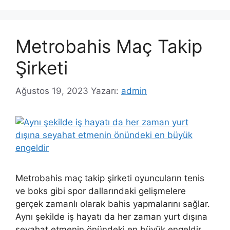
Metrobahis Maç Takip
Şirketi
Ağustos 19, 2023
Yazarı:
admin
Metrobahis maç takip şirketi oyuncuların tenis
ve boks gibi spor dallarındaki gelişmelere
gerçek zamanlı olarak bahis yapmalarını sağlar.
Aynı şekilde iş hayatı da her zaman yurt dışına
seyahat etmenin önündeki en büyük engeldir.