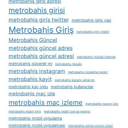
metrobahis giris adresi
metrobahis girisi
metrobahis giris twitter
metrobahis giris yap
Metrobahis Giriş
metrobahis giriş mobil
Metrobahis Güncel
metrobahis güncel adres
metrobahis güncel adresi
metrobahis günlük i̇nternet
metrobahis güvenlir mi
metrobahis hesabı
metrobahis instagram
metrobahis i̇nceleme süreci
metrobahis kayit
metrobahis kazanç aktarımı
metrobahis kaç oldu
metrobahis kullanıcılar
metrobahis maç izle
metrobahis maç izleme
metrobahis maçını i̇zle
metrobahis mobil giriş
metrobahis mobil sosyal medya
metrobahis mobil uygulama
metrobahis mobil uygulaması
metrobahis online casino sitesi