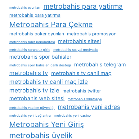
metrobahis para yatirma
metrobahis oyunları
metrobahis para yatırma
Metrobahis Para Çekme
metrobahis poker oyunları
metrobahis promosyon
metrobahis sitesi
metrobahis rulet popülaritesi
metrobahis sorunsuz giriş
metrobahis sosyal medyada
metrobahis spor bahisleri
metrobahis telegram
metrobahis spor bahisleri canlı desteği
metrobahis tv
metrobahis tv canli maç
metrobahis tv canli maç izle
metrobahis tv izle
metrobahis twitter
metrobahis web sitesi
metrobahis whatsapp
metrobahis yeni adres
metrobahis yazılım güvenliği
metrobahis yeni bağlantısı
metrobahis yeni casino
Metrobahis Yeni Giriş
metrobahis üyelik