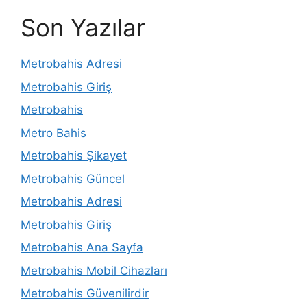
Son Yazılar
Metrobahis Adresi
Metrobahis Giriş
Metrobahis
Metro Bahis
Metrobahis Şikayet
Metrobahis Güncel
Metrobahis Adresi
Metrobahis Giriş
Metrobahis Ana Sayfa
Metrobahis Mobil Cihazları
Metrobahis Güvenilirdir