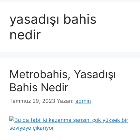
yasadışı bahis
nedir
Metrobahis, Yasadışı
Bahis Nedir
Temmuz 29, 2023
Yazarı:
admin