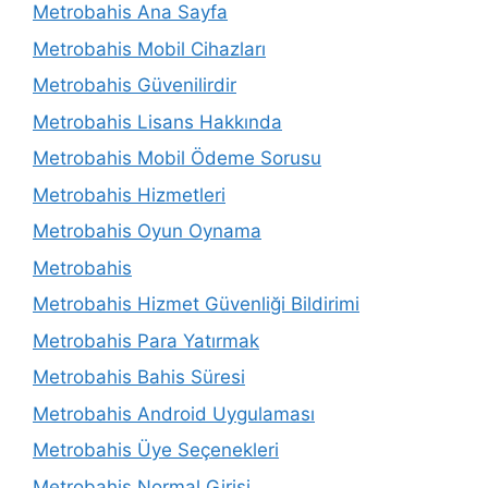
Metrobahis Ana Sayfa
Metrobahis Mobil Cihazları
Metrobahis Güvenilirdir
Metrobahis Lisans Hakkında
Metrobahis Mobil Ödeme Sorusu
Metrobahis Hizmetleri
Metrobahis Oyun Oynama
Metrobahis
Metrobahis Hizmet Güvenliği Bildirimi
Metrobahis Para Yatırmak
Metrobahis Bahis Süresi
Metrobahis Android Uygulaması
Metrobahis Üye Seçenekleri
Metrobahis Normal Girişi