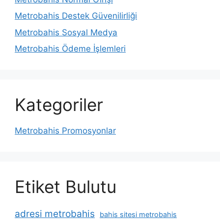
Metrobahis Destek Güvenilirliği
Metrobahis Sosyal Medya
Metrobahis Ödeme İşlemleri
Kategoriler
Metrobahis Promosyonlar
Etiket Bulutu
adresi metrobahis
bahis sitesi metrobahis