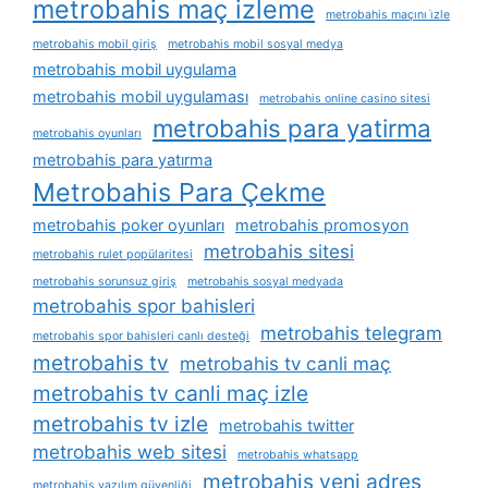
metrobahis maç izleme
metrobahis maçını i̇zle
metrobahis mobil giriş
metrobahis mobil sosyal medya
metrobahis mobil uygulama
metrobahis mobil uygulaması
metrobahis online casino sitesi
metrobahis para yatirma
metrobahis oyunları
metrobahis para yatırma
Metrobahis Para Çekme
metrobahis poker oyunları
metrobahis promosyon
metrobahis sitesi
metrobahis rulet popülaritesi
metrobahis sorunsuz giriş
metrobahis sosyal medyada
metrobahis spor bahisleri
metrobahis telegram
metrobahis spor bahisleri canlı desteği
metrobahis tv
metrobahis tv canli maç
metrobahis tv canli maç izle
metrobahis tv izle
metrobahis twitter
metrobahis web sitesi
metrobahis whatsapp
metrobahis yeni adres
metrobahis yazılım güvenliği