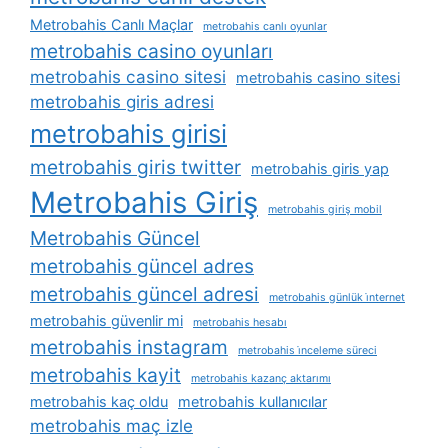
Metrobahis Canlı Maçlar
metrobahis canlı oyunlar
metrobahis casino oyunları
metrobahis casino sitesi
metrobahis casino sitesi
metrobahis giris adresi
metrobahis girisi
metrobahis giris twitter
metrobahis giris yap
Metrobahis Giriş
metrobahis giriş mobil
Metrobahis Güncel
metrobahis güncel adres
metrobahis güncel adresi
metrobahis günlük i̇nternet
metrobahis güvenlir mi
metrobahis hesabı
metrobahis instagram
metrobahis i̇nceleme süreci
metrobahis kayit
metrobahis kazanç aktarımı
metrobahis kaç oldu
metrobahis kullanıcılar
metrobahis maç izle