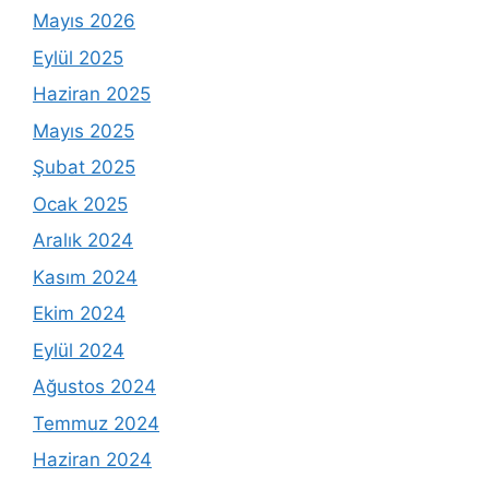
Mayıs 2026
Eylül 2025
Haziran 2025
Mayıs 2025
Şubat 2025
Ocak 2025
Aralık 2024
Kasım 2024
Ekim 2024
Eylül 2024
Ağustos 2024
Temmuz 2024
Haziran 2024