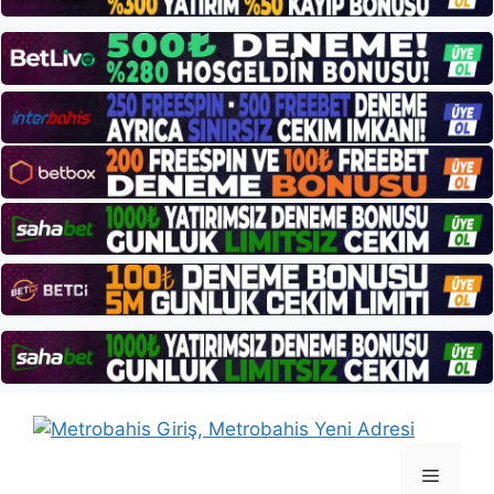
İçeriğe
atla
Menü