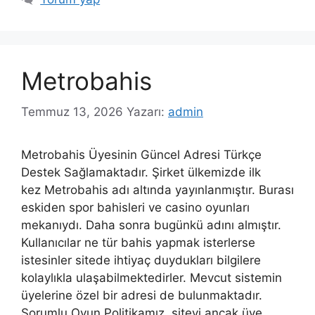
Metrobahis
Temmuz 13, 2026
Yazarı:
admin
Metrobahis Üyesinin Güncel Adresi Türkçe
Destek Sağlamaktadır. Şirket ülkemizde ilk
kez Metrobahis adı altında yayınlanmıştır. Burası
eskiden spor bahisleri ve casino oyunları
mekanıydı. Daha sonra bugünkü adını almıştır.
Kullanıcılar ne tür bahis yapmak isterlerse
istesinler sitede ihtiyaç duydukları bilgilere
kolaylıkla ulaşabilmektedirler. Mevcut sistemin
üyelerine özel bir adresi de bulunmaktadır.
Sorumlu Oyun Politikamız, siteyi ancak üye