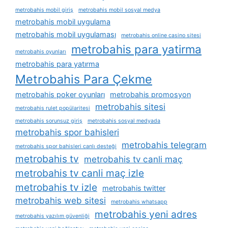
metrobahis mobil giriş
metrobahis mobil sosyal medya
metrobahis mobil uygulama
metrobahis mobil uygulaması
metrobahis online casino sitesi
metrobahis para yatirma
metrobahis oyunları
metrobahis para yatırma
Metrobahis Para Çekme
metrobahis poker oyunları
metrobahis promosyon
metrobahis sitesi
metrobahis rulet popülaritesi
metrobahis sorunsuz giriş
metrobahis sosyal medyada
metrobahis spor bahisleri
metrobahis telegram
metrobahis spor bahisleri canlı desteği
metrobahis tv
metrobahis tv canli maç
metrobahis tv canli maç izle
metrobahis tv izle
metrobahis twitter
metrobahis web sitesi
metrobahis whatsapp
metrobahis yeni adres
metrobahis yazılım güvenliği