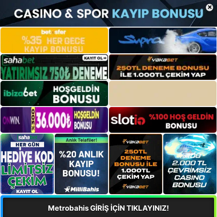
×
Metrobahis GİRİŞ İÇİN TIKLAYINIZ!