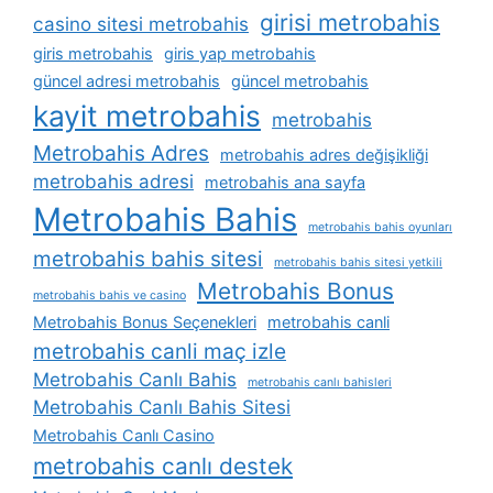
girisi metrobahis
casino sitesi metrobahis
giris metrobahis
giris yap metrobahis
güncel adresi metrobahis
güncel metrobahis
kayit metrobahis
metrobahis
Metrobahis Adres
metrobahis adres değişikliği
metrobahis adresi
metrobahis ana sayfa
Metrobahis Bahis
metrobahis bahis oyunları
metrobahis bahis sitesi
metrobahis bahis sitesi yetkili
Metrobahis Bonus
metrobahis bahis ve casino
Metrobahis Bonus Seçenekleri
metrobahis canli
metrobahis canli maç izle
Metrobahis Canlı Bahis
metrobahis canlı bahisleri
Metrobahis Canlı Bahis Sitesi
Metrobahis Canlı Casino
metrobahis canlı destek