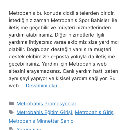
Metrobahis bu konuda ciddi sitelerden biridir.
İstediğiniz zaman Metrobahis Spor Bahisleri ile
iletişime geçebilir ve müşteri hizmetlerinden
yardım alabilirsiniz. Diğer hizmetlerle ilgili
yardıma ihtiyacınız varsa ekibimiz size yardımcı
olabilir. Doğrudan desteğin yanı sıra müşteri
destek ekibimizle e-posta yoluyla da iletişime
geçebilirsiniz. Yardım için Metrobahis web
sitesini arayamazsınız. Canlı yardım hattı zaten
aynı şeyi yapıyor ve kişisel yardım sağlıyor. Bu
web …
Devamını oku…
Kategoriler
Metrobahis Promosyonlar
Etiketler
Metrobahis Eğitim Girişi
,
Metrobahis Giriş
,
Metrobahis Minnettar Sahip
Yorum yap