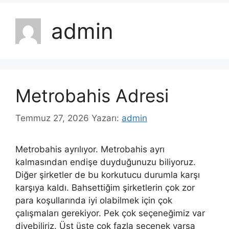
admin
Metrobahis Adresi
Temmuz 27, 2026
Yazarı:
admin
Metrobahis ayrılıyor. Metrobahis ayrı
kalmasından endişe duyduğunuzu biliyoruz.
Diğer şirketler de bu korkutucu durumla karşı
karşıya kaldı. Bahsettiğim şirketlerin çok zor
para koşullarında iyi olabilmek için çok
çalışmaları gerekiyor. Pek çok seçeneğimiz var
diyebiliriz. Üst üste çok fazla seçenek varsa