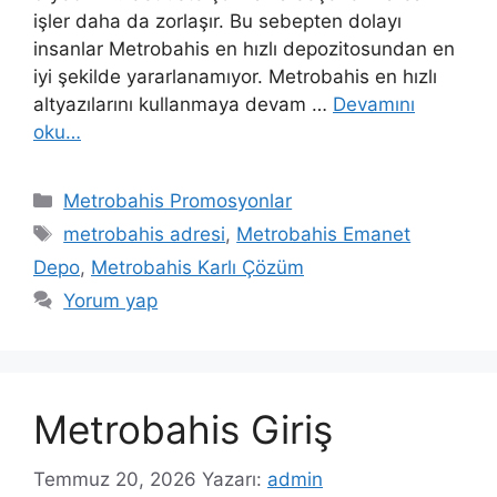
işler daha da zorlaşır. Bu sebepten dolayı
insanlar Metrobahis en hızlı depozitosundan en
iyi şekilde yararlanamıyor. Metrobahis en hızlı
altyazılarını kullanmaya devam …
Devamını
oku…
Kategoriler
Metrobahis Promosyonlar
Etiketler
metrobahis adresi
,
Metrobahis Emanet
Depo
,
Metrobahis Karlı Çözüm
Yorum yap
Metrobahis Giriş
Temmuz 20, 2026
Yazarı:
admin