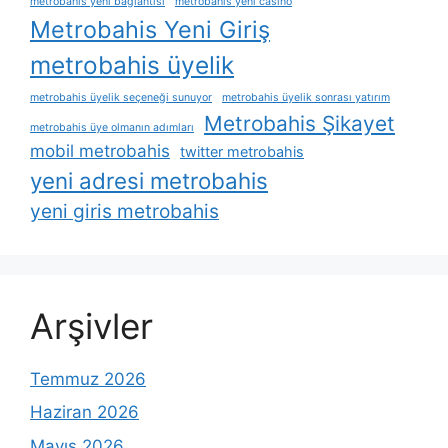
metrobahis yeni bağlantısı
metrobahis yeni casino
Metrobahis Yeni Giriş
metrobahis üyelik
metrobahis üyelik seçeneği sunuyor
metrobahis üyelik sonrası yatırım
Metrobahis Şikayet
metrobahis üye olmanın adımları
mobil metrobahis
twitter metrobahis
yeni adresi metrobahis
yeni giris metrobahis
Arşivler
Temmuz 2026
Haziran 2026
Mayıs 2026