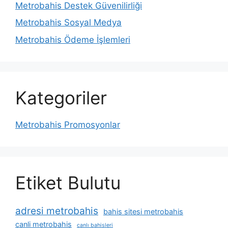
Metrobahis Destek Güvenilirliği
Metrobahis Sosyal Medya
Metrobahis Ödeme İşlemleri
Kategoriler
Metrobahis Promosyonlar
Etiket Bulutu
adresi metrobahis
bahis sitesi metrobahis
canli metrobahis
canlı bahisleri