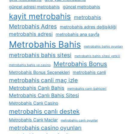
güncel adresi metrobahis
güncel metrobahis
kayit metrobahis
metrobahis
Metrobahis Adres
metrobahis adres değişikliği
metrobahis adresi
metrobahis ana sayfa
Metrobahis Bahis
metrobahis bahis oyunları
metrobahis bahis sitesi
metrobahis bahis sitesi yetkili
Metrobahis Bonus
metrobahis bahis ve casino
Metrobahis Bonus Seçenekleri
metrobahis canli
metrobahis canli maç izle
Metrobahis Canlı Bahis
metrobahis canlı bahisleri
Metrobahis Canlı Bahis Sitesi
Metrobahis Canlı Casino
metrobahis canlı destek
Metrobahis Canlı Maçlar
metrobahis canlı oyunlar
metrobahis casino oyunları