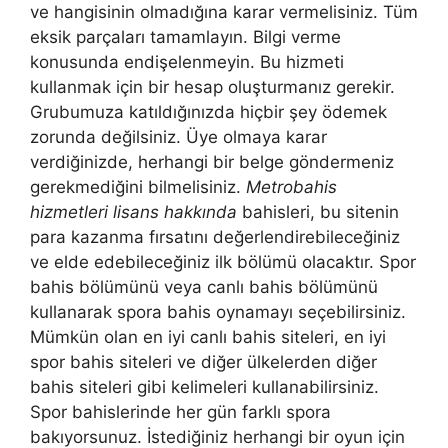
ve hangisinin olmadığına karar vermelisiniz. Tüm
eksik parçaları tamamlayın. Bilgi verme
konusunda endişelenmeyin. Bu hizmeti
kullanmak için bir hesap oluşturmanız gerekir.
Grubumuza katıldığınızda hiçbir şey ödemek
zorunda değilsiniz. Üye olmaya karar
verdiğinizde, herhangi bir belge göndermeniz
gerekmediğini bilmelisiniz.
Metrobahis
hizmetleri lisans hakkında
bahisleri, bu sitenin
para kazanma fırsatını değerlendirebileceğiniz
ve elde edebileceğiniz ilk bölümü olacaktır. Spor
bahis bölümünü veya canlı bahis bölümünü
kullanarak spora bahis oynamayı seçebilirsiniz.
Mümkün olan en iyi canlı bahis siteleri, en iyi
spor bahis siteleri ve diğer ülkelerden diğer
bahis siteleri gibi kelimeleri kullanabilirsiniz.
Spor bahislerinde her gün farklı spora
bakıyorsunuz. İstediğiniz herhangi bir oyun için