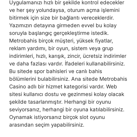
Uygulamanızı hızlı bir şekilde kontrol edecekler
ve her şey yolundaysa, oturum açma işlemini
bitirmek için size bir bağlantı vereceklerdir.
Yazımızın detayına girmeden evvel bu kolay
soruyla başlangıç gerçekleştirme istedik.
Metrobahis birçok müşteri, yüksek fiyatlar,
reklam yardımı, bir oyun, sistem veya grup
indirimleri, hızlı, karışık, zincir, ücretsiz indirimler
ve daha fazlası vardır. İfadeleri kullanabilirsiniz.
Bu sitede spor bahisleri ve canlı bahis
bölümlerini bulabilirsiniz. Ana sitede Metrobahis
Casino adlı bir hizmet kategorisi vardır. Web
sitesi kullanıcı dostu ve gezinmesi kolay olacak
şekilde tasarlanmıştır. Herhangi bir oyunu
seviyorsanız, herhangi bir oyuna katılabilirsiniz.
Oynamak istiyorsanız birçok slot oyunu
arasından seçim yapabilirsiniz.