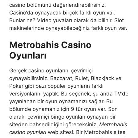
casino bölümünü değerlendirebilirsiniz.
Casino’da oynayacak birçok farklı oyun var.
Bunlar ne? Video yuvaları olarak da bilinir. Slot
makinelerinde oynayabileceğiniz farklı oyun var.
Metrobahis Casino
Oyunları
Gerçek casino oyunlarını çevrimiçi
oynayabilirsiniz. Baccarat, Rulet, Blackjack ve
Poker gibi bazı popüler oyunların farklı
versiyonlarını yaptık. Bu seçenek, şu anda TV’de
yayınlanan bir oyun oynamanızı sağlar. Bu
bölümde oynamanız için 9 tür oyun var. Son
olarak, çevrimiçi bingo oyunları oynayan bir
siteden bahsedildiğini göreceksiniz.
Metrobahis
casino oyunları
web sitesi. Bir Metrobahis sitesi