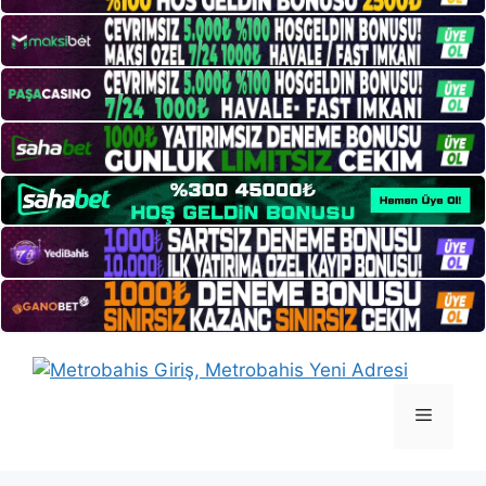
İçeriğe
atla
Menü