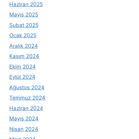
Haziran 2025
Mayıs 2025
Şubat 2025
Ocak 2025
Aralık 2024
Kasım 2024
Ekim 2024
Eylül 2024
Ağustos 2024
Temmuz 2024
Haziran 2024
Mayıs 2024
Nisan 2024