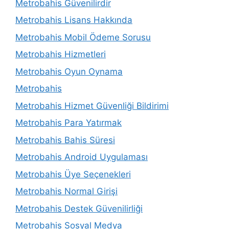
Metrobahis Güvenilirdir
Metrobahis Lisans Hakkında
Metrobahis Mobil Ödeme Sorusu
Metrobahis Hizmetleri
Metrobahis Oyun Oynama
Metrobahis
Metrobahis Hizmet Güvenliği Bildirimi
Metrobahis Para Yatırmak
Metrobahis Bahis Süresi
Metrobahis Android Uygulaması
Metrobahis Üye Seçenekleri
Metrobahis Normal Girişi
Metrobahis Destek Güvenilirliği
Metrobahis Sosyal Medya