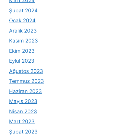
Mart 2024
Şubat 2024
Ocak 2024
Aralık 2023
Kasım 2023
Ekim 2023
Eylül 2023
Ağustos 2023
Temmuz 2023
Haziran 2023
Mayıs 2023
Nisan 2023
Mart 2023
Şubat 2023