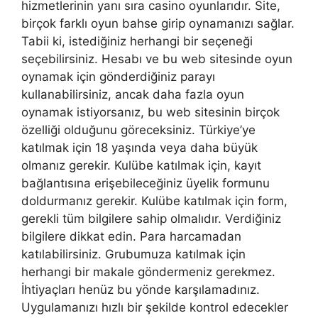
hizmetlerinin yanı sıra casino oyunlarıdır. Site,
birçok farklı oyun bahse girip oynamanızı sağlar.
Tabii ki, istediğiniz herhangi bir seçeneği
seçebilirsiniz. Hesabı ve bu web sitesinde oyun
oynamak için gönderdiğiniz parayı
kullanabilirsiniz, ancak daha fazla oyun
oynamak istiyorsanız, bu web sitesinin birçok
özelliği olduğunu göreceksiniz. Türkiye’ye
katılmak için 18 yaşında veya daha büyük
olmanız gerekir. Kulübe katılmak için, kayıt
bağlantısına erişebileceğiniz üyelik formunu
doldurmanız gerekir. Kulübe katılmak için form,
gerekli tüm bilgilere sahip olmalıdır. Verdiğiniz
bilgilere dikkat edin. Para harcamadan
katılabilirsiniz. Grubumuza katılmak için
herhangi bir makale göndermeniz gerekmez.
İhtiyaçları henüz bu yönde karşılamadınız.
Uygulamanızı hızlı bir şekilde kontrol edecekler