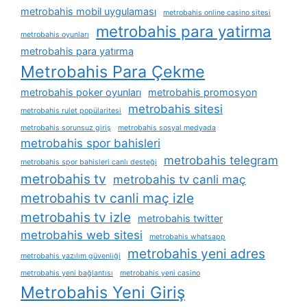
metrobahis mobil uygulaması
metrobahis online casino sitesi
metrobahis para yatirma
metrobahis oyunları
metrobahis para yatırma
Metrobahis Para Çekme
metrobahis poker oyunları
metrobahis promosyon
metrobahis sitesi
metrobahis rulet popülaritesi
metrobahis sorunsuz giriş
metrobahis sosyal medyada
metrobahis spor bahisleri
metrobahis telegram
metrobahis spor bahisleri canlı desteği
metrobahis tv
metrobahis tv canli maç
metrobahis tv canli maç izle
metrobahis tv izle
metrobahis twitter
metrobahis web sitesi
metrobahis whatsapp
metrobahis yeni adres
metrobahis yazılım güvenliği
metrobahis yeni bağlantısı
metrobahis yeni casino
Metrobahis Yeni Giriş