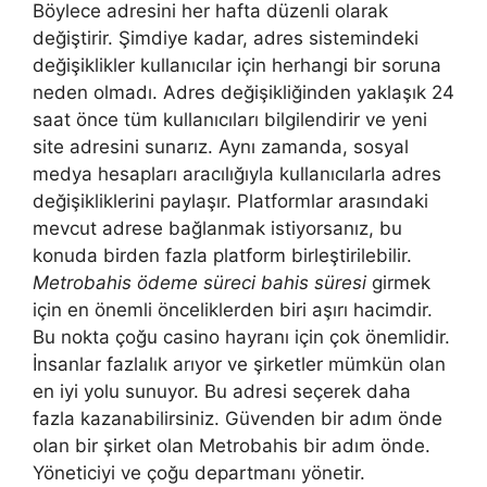
Böylece adresini her hafta düzenli olarak
değiştirir. Şimdiye kadar, adres sistemindeki
değişiklikler kullanıcılar için herhangi bir soruna
neden olmadı. Adres değişikliğinden yaklaşık 24
saat önce tüm kullanıcıları bilgilendirir ve yeni
site adresini sunarız. Aynı zamanda, sosyal
medya hesapları aracılığıyla kullanıcılarla adres
değişikliklerini paylaşır. Platformlar arasındaki
mevcut adrese bağlanmak istiyorsanız, bu
konuda birden fazla platform birleştirilebilir.
Metrobahis ödeme süreci bahis süresi
girmek
için en önemli önceliklerden biri aşırı hacimdir.
Bu nokta çoğu casino hayranı için çok önemlidir.
İnsanlar fazlalık arıyor ve şirketler mümkün olan
en iyi yolu sunuyor. Bu adresi seçerek daha
fazla kazanabilirsiniz. Güvenden bir adım önde
olan bir şirket olan Metrobahis bir adım önde.
Yöneticiyi ve çoğu departmanı yönetir.