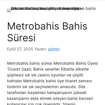
Metrobahis Bahis
Süresi
Eylül 27, 2025
Yazarı:
admin
Metrobahis bahis süresi Metrobahis Bahis Üyesi
Ticaret Saati, Bahis severler Elbette elbette
şüphesiz sık sık casino oyunları ve çeşitli
bahisler Metrobahis bahis üye ticaret zamanı
türlerini sık sık seçmelerinin amacıdır. Site
tarafından başlatılan kampanyanın yüksek
kazançlarını elde etmek isteyen bahis benzeri
kullanıcılar için çok önemlidir. Sitenin