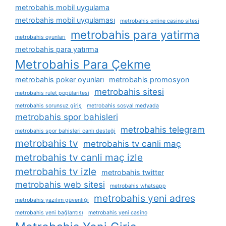
metrobahis mobil uygulama
metrobahis mobil uygulaması
metrobahis online casino sitesi
metrobahis para yatirma
metrobahis oyunları
metrobahis para yatırma
Metrobahis Para Çekme
metrobahis poker oyunları
metrobahis promosyon
metrobahis sitesi
metrobahis rulet popülaritesi
metrobahis sorunsuz giriş
metrobahis sosyal medyada
metrobahis spor bahisleri
metrobahis telegram
metrobahis spor bahisleri canlı desteği
metrobahis tv
metrobahis tv canli maç
metrobahis tv canli maç izle
metrobahis tv izle
metrobahis twitter
metrobahis web sitesi
metrobahis whatsapp
metrobahis yeni adres
metrobahis yazılım güvenliği
metrobahis yeni bağlantısı
metrobahis yeni casino