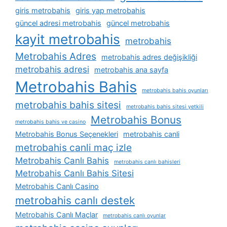
giris metrobahis
giris yap metrobahis
güncel adresi metrobahis
güncel metrobahis
kayit metrobahis
metrobahis
Metrobahis Adres
metrobahis adres değişikliği
metrobahis adresi
metrobahis ana sayfa
Metrobahis Bahis
metrobahis bahis oyunları
metrobahis bahis sitesi
metrobahis bahis sitesi yetkili
Metrobahis Bonus
metrobahis bahis ve casino
Metrobahis Bonus Seçenekleri
metrobahis canli
metrobahis canli maç izle
Metrobahis Canlı Bahis
metrobahis canlı bahisleri
Metrobahis Canlı Bahis Sitesi
Metrobahis Canlı Casino
metrobahis canlı destek
Metrobahis Canlı Maçlar
metrobahis canlı oyunlar