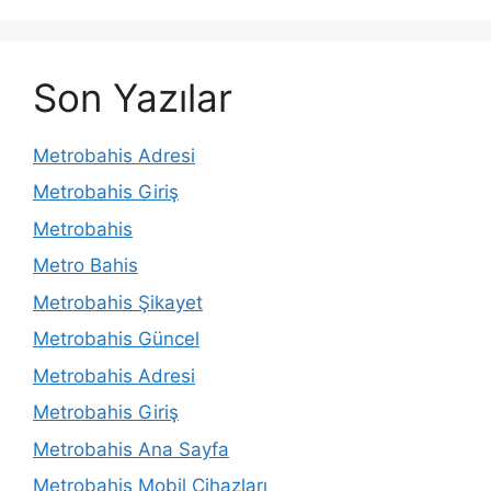
Son Yazılar
Metrobahis Adresi
Metrobahis Giriş
Metrobahis
Metro Bahis
Metrobahis Şikayet
Metrobahis Güncel
Metrobahis Adresi
Metrobahis Giriş
Metrobahis Ana Sayfa
Metrobahis Mobil Cihazları