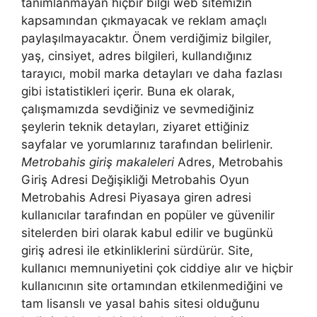
tanımlanmayan hiçbir bilgi web sitemizin
kapsamından çıkmayacak ve reklam amaçlı
paylaşılmayacaktır. Önem verdiğimiz bilgiler,
yaş, cinsiyet, adres bilgileri, kullandığınız
tarayıcı, mobil marka detayları ve daha fazlası
gibi istatistikleri içerir. Buna ek olarak,
çalışmamızda sevdiğiniz ve sevmediğiniz
şeylerin teknik detayları, ziyaret ettiğiniz
sayfalar ve yorumlarınız tarafından belirlenir.
Metrobahis giriş makaleleri
Adres, Metrobahis
Giriş Adresi Değişikliği Metrobahis Oyun
Metrobahis Adresi Piyasaya giren adresi
kullanıcılar tarafından en popüler ve güvenilir
sitelerden biri olarak kabul edilir ve bugünkü
giriş adresi ile etkinliklerini sürdürür. Site,
kullanıcı memnuniyetini çok ciddiye alır ve hiçbir
kullanıcının site ortamından etkilenmediğini ve
tam lisanslı ve yasal bahis sitesi olduğunu