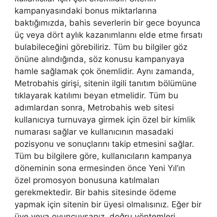
kampanyasındaki bonus miktarlarına
baktığımızda, bahis severlerin bir gece boyunca
üç veya dört aylık kazanımlarını elde etme fırsatı
bulabileceğini görebiliriz. Tüm bu bilgiler göz
önüne alındığında, söz konusu kampanyaya
hamle sağlamak çok önemlidir. Aynı zamanda,
Metrobahis girişi, sitenin ilgili tanıtım bölümüne
tıklayarak katılımı beyan etmelidir. Tüm bu
adımlardan sonra, Metrobahis web sitesi
kullanıcıya turnuvaya girmek için özel bir kimlik
numarası sağlar ve kullanıcının masadaki
pozisyonu ve sonuçlarını takip etmesini sağlar.
Tüm bu bilgilere göre, kullanıcıların kampanya
döneminin sona ermesinden önce Yeni Yıl’ın
özel promosyon bonusuna katılmaları
gerekmektedir. Bir bahis sitesinde ödeme
yapmak için sitenin bir üyesi olmalısınız. Eğer bir
üye veya oyuncuysanız, doğru yöntemleri