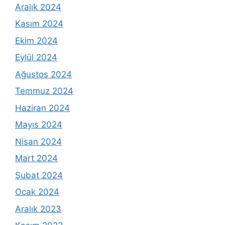
Aralık 2024
Kasım 2024
Ekim 2024
Eylül 2024
Ağustos 2024
Temmuz 2024
Haziran 2024
Mayıs 2024
Nisan 2024
Mart 2024
Şubat 2024
Ocak 2024
Aralık 2023