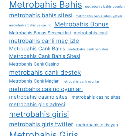
Metrobahis Bahis
metrobahis bahis oyunları
metrobahis bahis sitesi
metrobahis bahis sitesi yetkili
Metrobahis Bonus
metrobahis bahis ve casino
Metrobahis Bonus Seçenekleri
metrobahis canli
metrobahis canli maç izle
Metrobahis Canlı Bahis
metrobahis canlı bahisleri
Metrobahis Canlı Bahis Sitesi
Metrobahis Canlı Casino
metrobahis canlı destek
Metrobahis Canlı Maçlar
metrobahis canlı oyunlar
metrobahis casino oyunları
metrobahis casino sitesi
metrobahis casino sitesi
metrobahis giris adresi
metrobahis girisi
metrobahis giris twitter
metrobahis giris yap
Metrobahis Giriş