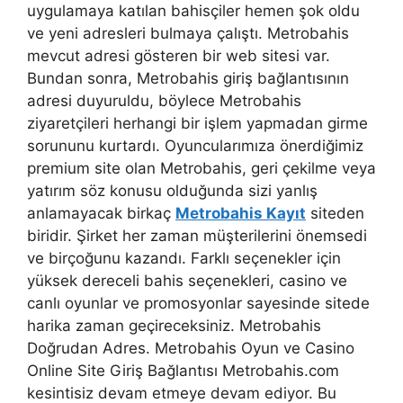
uygulamaya katılan bahisçiler hemen şok oldu
ve yeni adresleri bulmaya çalıştı. Metrobahis
mevcut adresi gösteren bir web sitesi var.
Bundan sonra, Metrobahis giriş bağlantısının
adresi duyuruldu, böylece Metrobahis
ziyaretçileri herhangi bir işlem yapmadan girme
sorununu kurtardı. Oyuncularımıza önerdiğimiz
premium site olan Metrobahis, geri çekilme veya
yatırım söz konusu olduğunda sizi yanlış
anlamayacak birkaç
Metrobahis Kayıt
siteden
biridir. Şirket her zaman müşterilerini önemsedi
ve birçoğunu kazandı. Farklı seçenekler için
yüksek dereceli bahis seçenekleri, casino ve
canlı oyunlar ve promosyonlar sayesinde sitede
harika zaman geçireceksiniz. Metrobahis
Doğrudan Adres. Metrobahis Oyun ve Casino
Online Site Giriş Bağlantısı Metrobahis.com
kesintisiz devam etmeye devam ediyor. Bu