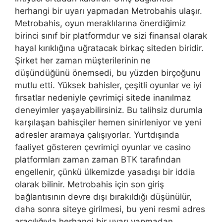
herhangi bir uyarı yapmadan Metrobahis ulaşır.
Metrobahis, oyun meraklılarına önerdiğimiz
birinci sınıf bir platformdur ve sizi finansal olarak
hayal kırıklığına uğratacak birkaç siteden biridir.
Şirket her zaman müşterilerinin ne
düşündüğünü önemsedi, bu yüzden birçoğunu
mutlu etti. Yüksek bahisler, çeşitli oyunlar ve iyi
fırsatlar nedeniyle çevrimiçi sitede inanılmaz
deneyimler yaşayabilirsiniz. Bu talihsiz durumla
karşılaşan bahisçiler hemen sinirleniyor ve yeni
adresler aramaya çalışıyorlar. Yurtdışında
faaliyet gösteren çevrimiçi oyunlar ve casino
platformları zaman zaman BTK tarafından
engellenir, çünkü ülkemizde yasadışı bir iddia
olarak bilinir. Metrobahis için son giriş
bağlantısının devre dışı bırakıldığı düşünülür,
daha sonra siteye girilmesi, bu yeni resmi adres
aracılığıyla herhangi bir uyarı yapmadan