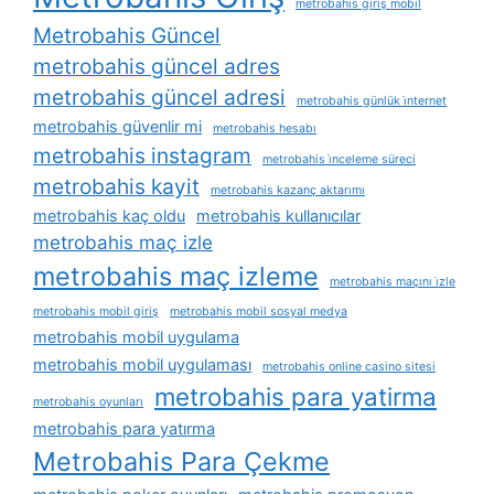
metrobahis giriş mobil
Metrobahis Güncel
metrobahis güncel adres
metrobahis güncel adresi
metrobahis günlük i̇nternet
metrobahis güvenlir mi
metrobahis hesabı
metrobahis instagram
metrobahis i̇nceleme süreci
metrobahis kayit
metrobahis kazanç aktarımı
metrobahis kaç oldu
metrobahis kullanıcılar
metrobahis maç izle
metrobahis maç izleme
metrobahis maçını i̇zle
metrobahis mobil giriş
metrobahis mobil sosyal medya
metrobahis mobil uygulama
metrobahis mobil uygulaması
metrobahis online casino sitesi
metrobahis para yatirma
metrobahis oyunları
metrobahis para yatırma
Metrobahis Para Çekme