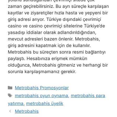
zaman geçirebilirsiniz. Bu ayrı süreçle karşılaşan
kayıtlar ve ziyaretçiler hızla hasta ve yepyeni bir
giriş adresi arıyor. Türkiye dışındaki çevrimiçi
casino ve casino çevrimiçi sitelerine Türkiye’de
yasadışı iddialar olarak adlandırıldığından,
mevcut adresleri bazen önlenir. Metrobahis,
giriş adresini kapatmak için de kullanılır.
Metrobahis bu süreçten sonra resmi bağlantıyı
paylaştı. Hesabınıza erişmek mümkün
olduğunca, Metrobahis gitmeniz ve herhangi bir
sorunla karşılaşmamanız gerekir.
Kategoriler
Metrobahis Promosyonlar
Etiketler
metrobahis oyun oynama
,
metrobahis para
yatırma
,
metrobahis üyelik
Metrobahis