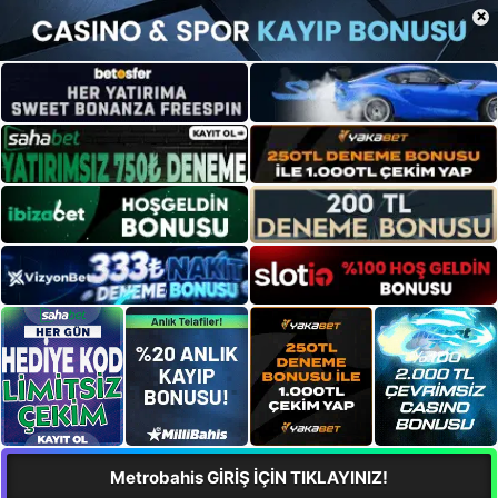
×
Metrobahis GİRİŞ İÇİN TIKLAYINIZ!