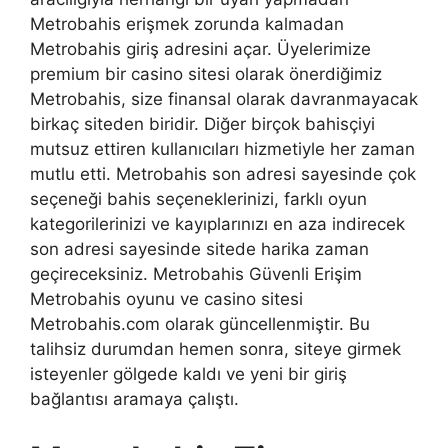
Metrobahis erişmek zorunda kalmadan
Metrobahis giriş adresini açar. Üyelerimize
premium bir casino sitesi olarak önerdiğimiz
Metrobahis, size finansal olarak davranmayacak
birkaç siteden biridir. Diğer birçok bahisçiyi
mutsuz ettiren kullanıcıları hizmetiyle her zaman
mutlu etti. Metrobahis son adresi sayesinde çok
seçeneği bahis seçeneklerinizi, farklı oyun
kategorilerinizi ve kayıplarınızı en aza indirecek
son adresi sayesinde sitede harika zaman
geçireceksiniz. Metrobahis Güvenli Erişim
Metrobahis oyunu ve casino sitesi
Metrobahis.com olarak güncellenmiştir. Bu
talihsiz durumdan hemen sonra, siteye girmek
isteyenler gölgede kaldı ve yeni bir giriş
bağlantısı aramaya çalıştı.