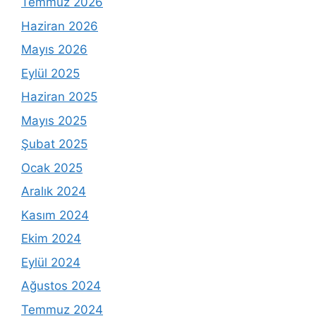
Temmuz 2026
Haziran 2026
Mayıs 2026
Eylül 2025
Haziran 2025
Mayıs 2025
Şubat 2025
Ocak 2025
Aralık 2024
Kasım 2024
Ekim 2024
Eylül 2024
Ağustos 2024
Temmuz 2024