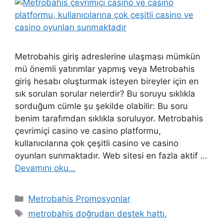
Metrobahis giriş adreslerine ulaşması mümkün
mü önemli yatırımlar yapmış veya Metrobahis
giriş hesabı oluşturmak isteyen bireyler için en
sık sorulan sorular nelerdir? Bu soruyu sıklıkla
sorduğum cümle şu şekilde olabilir: Bu soru
benim tarafımdan sıklıkla soruluyor. Metrobahis
çevrimiçi casino ve casino platformu,
kullanıcılarına çok çeşitli casino ve casino
oyunları sunmaktadır. Web sitesi en fazla aktif …
Devamını oku…
Kategoriler
Metrobahis Promosyonlar
Etiketler
metrobahis doğrudan destek hattı
,