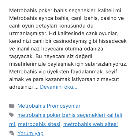
Metrobahis poker bahis seçenekleri kaliteli mi
Metrobahis ayrıca bahis, canlı bahis, casino ve
canlı oyun detayları konusunda da
uzmanlaşmıştır. Hd kalitesinde canlı oyunlar,
kendinizi canlı bir casinodaymış gibi hissedecek
ve inanılmaz heyecanı oturma odanıza
taşıyacak. Bu heyecanı siz değerli
misafirlerimizle paylaşmak için sabırsızlanıyoruz.
Metrobahis vip üyelikten faydalanmak, keyif
almak ve para kazanmak istiyorsanız mevcut
adresinizi …
Devamını oku…
Kategoriler
Metrobahis Promosyonlar
Etiketler
metrobahis poker bahis seçenekleri kaliteli
mi
,
metrobahis sitesi
,
metrobahis web sitesi
Yorum yap