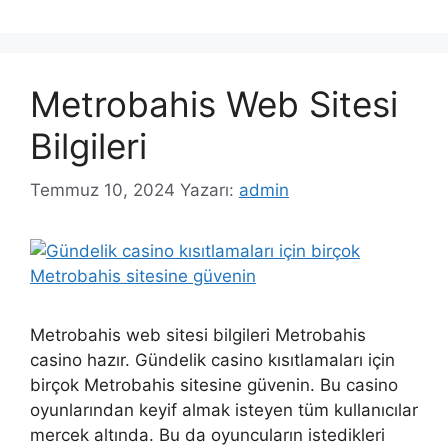
Metrobahis Web Sitesi
Bilgileri
Temmuz 10, 2024
Yazarı:
admin
Metrobahis web sitesi bilgileri Metrobahis
casino hazır. Gündelik casino kısıtlamaları için
birçok Metrobahis sitesine güvenin. Bu casino
oyunlarından keyif almak isteyen tüm kullanıcılar
mercek altında. Bu da oyuncuların istedikleri