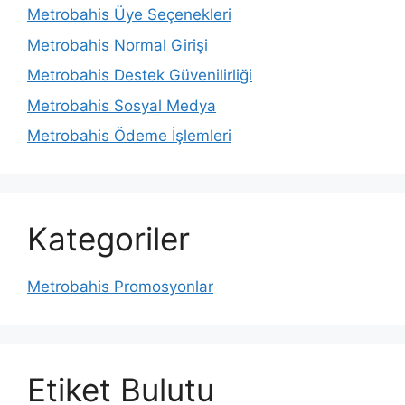
Metrobahis Üye Seçenekleri
Metrobahis Normal Girişi
Metrobahis Destek Güvenilirliği
Metrobahis Sosyal Medya
Metrobahis Ödeme İşlemleri
Kategoriler
Metrobahis Promosyonlar
Etiket Bulutu