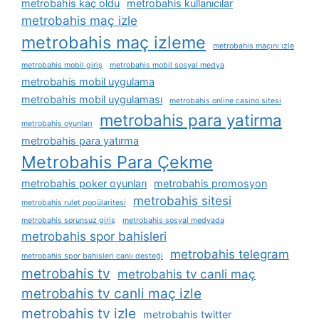
metrobahis kaç oldu
metrobahis kullanıcılar
metrobahis maç izle
metrobahis maç izleme
metrobahis maçını i̇zle
metrobahis mobil giriş
metrobahis mobil sosyal medya
metrobahis mobil uygulama
metrobahis mobil uygulaması
metrobahis online casino sitesi
metrobahis para yatirma
metrobahis oyunları
metrobahis para yatırma
Metrobahis Para Çekme
metrobahis poker oyunları
metrobahis promosyon
metrobahis sitesi
metrobahis rulet popülaritesi
metrobahis sorunsuz giriş
metrobahis sosyal medyada
metrobahis spor bahisleri
metrobahis telegram
metrobahis spor bahisleri canlı desteği
metrobahis tv
metrobahis tv canli maç
metrobahis tv canli maç izle
metrobahis tv izle
metrobahis twitter