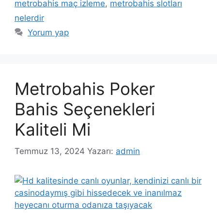
metrobahis maç izleme
,
metrobahis slotları
nelerdir
Yorum yap
Metrobahis Poker
Bahis Seçenekleri
Kaliteli Mi
Temmuz 13, 2024
Yazarı:
admin