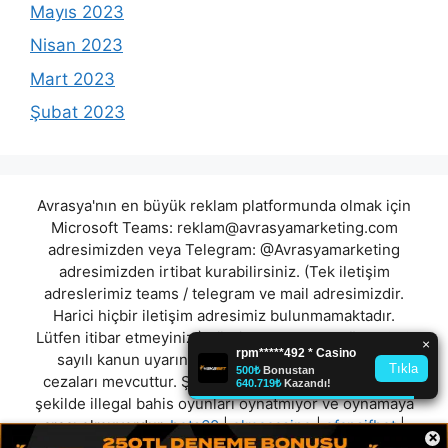
Mayıs 2023
Nisan 2023
Mart 2023
Şubat 2023
Avrasya'nın en büyük reklam platformunda olmak için
Microsoft Teams:
reklam@avrasyamarketing.com
adresimizden veya Telegram: @Avrasyamarketing
adresimizden irtibat kurabilirsiniz. (Tek iletişim
adreslerimiz teams / telegram ve mail adresimizdir.
Harici hiçbir iletişim adresimiz bulunmamaktadır.
Lütfen itibar etmeyiniz.) Türkiye yasalarına göre 7258
sayılı kanun uyarınca yasa dışı bahis oynamanın
cezaları mevcuttur. Şu an bulunduğunuz site hiç bir
şekilde illegal bahis oyunları oynatmıyor ve oynamaya
aracı olmuyordur.
bets60
|
elmacasino
|
ofansifbet
|
×
limosbet
|
adresbet
|
hiperwin
|
citybet
|
bettinho