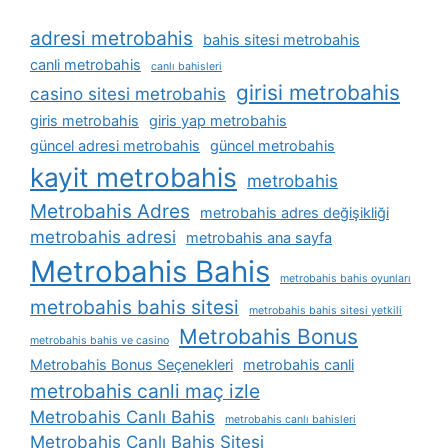
adresi metrobahis
bahis sitesi metrobahis
canli metrobahis
canlı bahisleri
girisi metrobahis
casino sitesi metrobahis
giris metrobahis
giris yap metrobahis
güncel adresi metrobahis
güncel metrobahis
kayit metrobahis
metrobahis
Metrobahis Adres
metrobahis adres değişikliği
metrobahis adresi
metrobahis ana sayfa
Metrobahis Bahis
metrobahis bahis oyunları
metrobahis bahis sitesi
metrobahis bahis sitesi yetkili
Metrobahis Bonus
metrobahis bahis ve casino
Metrobahis Bonus Seçenekleri
metrobahis canli
metrobahis canli maç izle
Metrobahis Canlı Bahis
metrobahis canlı bahisleri
Metrobahis Canlı Bahis Sitesi