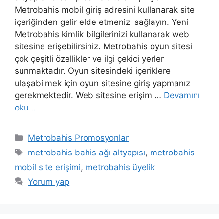
Metrobahis mobil giriş adresini kullanarak site
içeriğinden gelir elde etmenizi sağlayın. Yeni
Metrobahis kimlik bilgilerinizi kullanarak web
sitesine erişebilirsiniz. Metrobahis oyun sitesi
çok çeşitli özellikler ve ilgi çekici yerler
sunmaktadır. Oyun sitesindeki içeriklere
ulaşabilmek için oyun sitesine giriş yapmanız
gerekmektedir. Web sitesine erişim …
Devamını
oku…
Kategoriler
Metrobahis Promosyonlar
Etiketler
metrobahis bahis ağı altyapısı
,
metrobahis
mobil site erişimi
,
metrobahis üyelik
Yorum yap