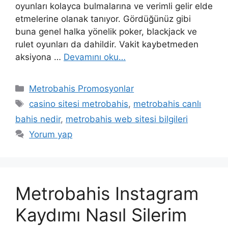
oyunları kolayca bulmalarına ve verimli gelir elde
etmelerine olanak tanıyor. Gördüğünüz gibi
buna genel halka yönelik poker, blackjack ve
rulet oyunları da dahildir. Vakit kaybetmeden
aksiyona …
Devamını oku…
Kategoriler
Metrobahis Promosyonlar
Etiketler
casino sitesi metrobahis
,
metrobahis canlı
bahis nedir
,
metrobahis web sitesi bilgileri
Yorum yap
Metrobahis Instagram
Kaydımı Nasıl Silerim