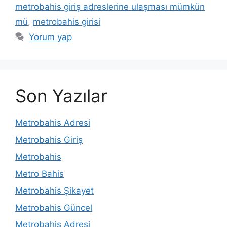
metrobahis giriş adreslerine ulaşması mümkün
mü
,
metrobahis girisi
Yorum yap
Son Yazılar
Metrobahis Adresi
Metrobahis Giriş
Metrobahis
Metro Bahis
Metrobahis Şikayet
Metrobahis Güncel
Metrobahis Adresi