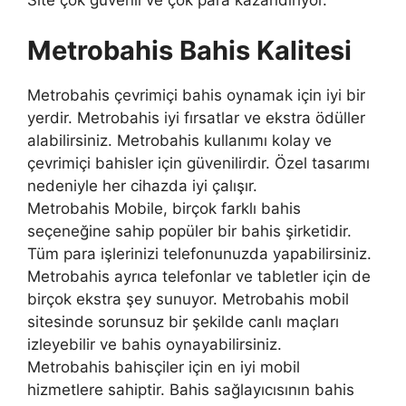
Site çok güvenli ve çok para kazandırıyor.
Metrobahis Bahis Kalitesi
Metrobahis çevrimiçi bahis oynamak için iyi bir
yerdir. Metrobahis iyi fırsatlar ve ekstra ödüller
alabilirsiniz. Metrobahis kullanımı kolay ve
çevrimiçi bahisler için güvenilirdir. Özel tasarımı
nedeniyle her cihazda iyi çalışır.
Metrobahis Mobile, birçok farklı bahis
seçeneğine sahip popüler bir bahis şirketidir.
Tüm para işlerinizi telefonunuzda yapabilirsiniz.
Metrobahis ayrıca telefonlar ve tabletler için de
birçok ekstra şey sunuyor. Metrobahis mobil
sitesinde sorunsuz bir şekilde canlı maçları
izleyebilir ve bahis oynayabilirsiniz.
Metrobahis bahisçiler için en iyi mobil
hizmetlere sahiptir. Bahis sağlayıcısının bahis