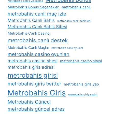
metrobahis bahis ve casino
Metrobahis Bonus Seçenekleri
metrobahis canli
metrobahis canli maç izle
Metrobahis Canlı Bahis
metrobahis canlı bahisleri
Metrobahis Canlı Bahis Sitesi
Metrobahis Canlı Casino
metrobahis canlı destek
Metrobahis Canlı Maçlar
metrobahis canlı oyunlar
metrobahis casino oyunları
metrobahis casino sitesi
metrobahis casino sitesi
metrobahis giris adresi
metrobahis girisi
metrobahis giris twitter
metrobahis giris yap
Metrobahis Giriş
metrobahis giriş mobil
Metrobahis Güncel
metrobahis güncel adres