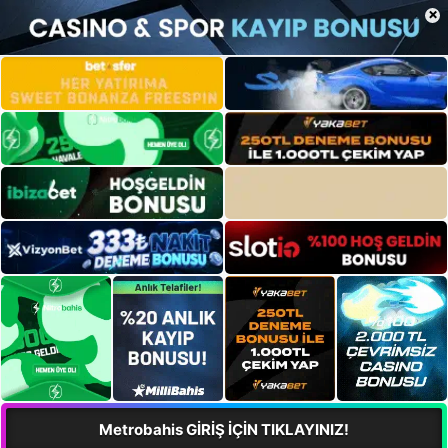
×
Metrobahis GİRİŞ İÇİN TIKLAYINIZ!