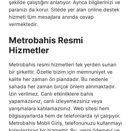
şekilde çalıştığını anlatıyor. Ayrıca bilgilerinizi ve
paranızı da korur. Sitede yer alan online destek
hizmeti tüm mesajlara anında cevap
vermektedir.
Metrobahis Resmi
Hizmetler
Metrobahis resmi hizmetleri tek yerden sunan
bir şirkettir. Özetle bizim için memnuniyet ve
kalite her zaman ön plandadır. Bu nedenle
sahada her zaman birçok önlem alınmaktadır.
İzin verilmez. Canlı etkinliklere bahis
yapamazsınız, canlı izleyemezsiniz veya
yarışmalara katılamazsınız. Web sitesi hem
bilgisayarlarda hem de telefonlarda iyi çalışıyor.
Metrobahis Mobil Giriş, telefonunuzu kullanmayı
kolaylaştıran bir hizmettir. Bu, vergi ödemeyi ve