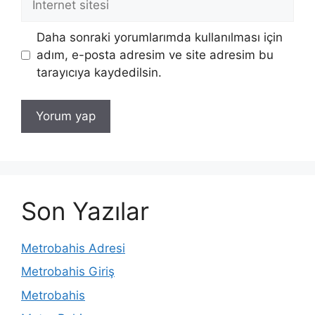
sitesi
Daha sonraki yorumlarımda kullanılması için
adım, e-posta adresim ve site adresim bu
tarayıcıya kaydedilsin.
Son Yazılar
Metrobahis Adresi
Metrobahis Giriş
Metrobahis