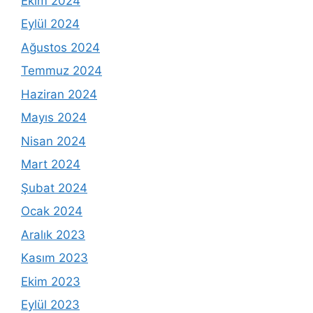
Ekim 2024
Eylül 2024
Ağustos 2024
Temmuz 2024
Haziran 2024
Mayıs 2024
Nisan 2024
Mart 2024
Şubat 2024
Ocak 2024
Aralık 2023
Kasım 2023
Ekim 2023
Eylül 2023