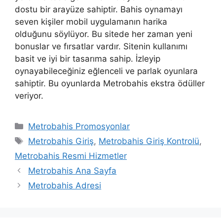
dostu bir arayüze sahiptir. Bahis oynamayı
seven kişiler mobil uygulamanın harika
olduğunu söylüyor. Bu sitede her zaman yeni
bonuslar ve fırsatlar vardır. Sitenin kullanımı
basit ve iyi bir tasarıma sahip. İzleyip
oynayabileceğiniz eğlenceli ve parlak oyunlara
sahiptir. Bu oyunlarda Metrobahis ekstra ödüller
veriyor.
Kategoriler
Metrobahis Promosyonlar
Etiketler
Metrobahis Giriş
,
Metrobahis Giriş Kontrolü
,
Metrobahis Resmi Hizmetler
Metrobahis Ana Sayfa
Metrobahis Adresi