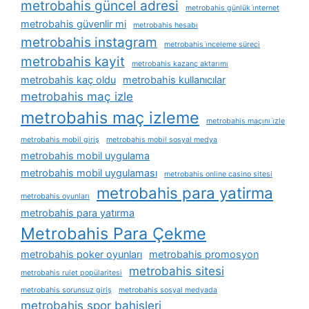
metrobahis güncel adresi
metrobahis günlük i̇nternet
metrobahis güvenlir mi
metrobahis hesabı
metrobahis instagram
metrobahis i̇nceleme süreci
metrobahis kayit
metrobahis kazanç aktarımı
metrobahis kaç oldu
metrobahis kullanıcılar
metrobahis maç izle
metrobahis maç izleme
metrobahis maçını i̇zle
metrobahis mobil giriş
metrobahis mobil sosyal medya
metrobahis mobil uygulama
metrobahis mobil uygulaması
metrobahis online casino sitesi
metrobahis para yatirma
metrobahis oyunları
metrobahis para yatırma
Metrobahis Para Çekme
metrobahis poker oyunları
metrobahis promosyon
metrobahis sitesi
metrobahis rulet popülaritesi
metrobahis sorunsuz giriş
metrobahis sosyal medyada
metrobahis spor bahisleri