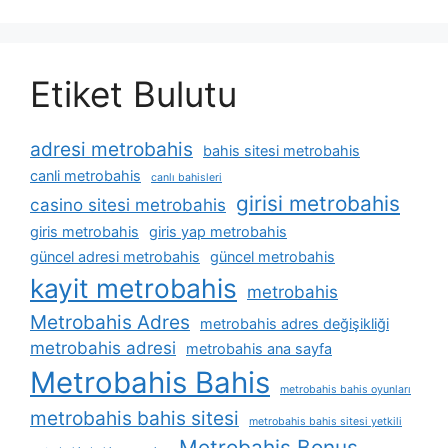
Etiket Bulutu
adresi metrobahis
bahis sitesi metrobahis
canli metrobahis
canlı bahisleri
girisi metrobahis
casino sitesi metrobahis
giris metrobahis
giris yap metrobahis
güncel adresi metrobahis
güncel metrobahis
kayit metrobahis
metrobahis
Metrobahis Adres
metrobahis adres değişikliği
metrobahis adresi
metrobahis ana sayfa
Metrobahis Bahis
metrobahis bahis oyunları
metrobahis bahis sitesi
metrobahis bahis sitesi yetkili
Metrobahis Bonus