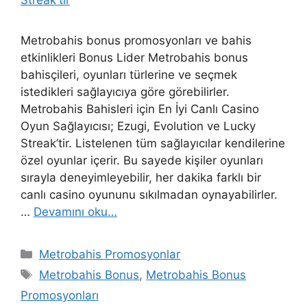
Metrobahis bonus promosyonları ve bahis
etkinlikleri Bonus Lider Metrobahis bonus
bahisçileri, oyunları türlerine ve seçmek
istedikleri sağlayıcıya göre görebilirler.
Metrobahis Bahisleri için En İyi Canlı Casino
Oyun Sağlayıcısı; Ezugi, Evolution ve Lucky
Streak’tir. Listelenen tüm sağlayıcılar kendilerine
özel oyunlar içerir. Bu sayede kişiler oyunları
sırayla deneyimleyebilir, her dakika farklı bir
canlı casino oyununu sıkılmadan oynayabilirler.
…
Devamını oku…
Kategoriler
Metrobahis Promosyonlar
Etiketler
Metrobahis Bonus
,
Metrobahis Bonus
Promosyonları