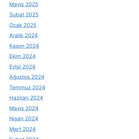
Mayıs 2025
Şubat 2025
Ocak 2025
Aralık 2024
Kasım 2024
Ekim 2024
Eylül 2024
Ağustos 2024
Temmuz 2024
Haziran 2024
Mayıs 2024
Nisan 2024
Mart 2024