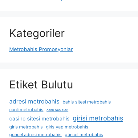
Kategoriler
Metrobahis Promosyonlar
Etiket Bulutu
adresi metrobahis
bahis sitesi metrobahis
canli metrobahis
canlı bahisleri
girisi metrobahis
casino sitesi metrobahis
giris metrobahis
giris yap metrobahis
güncel adresi metrobahis
güncel metrobahis