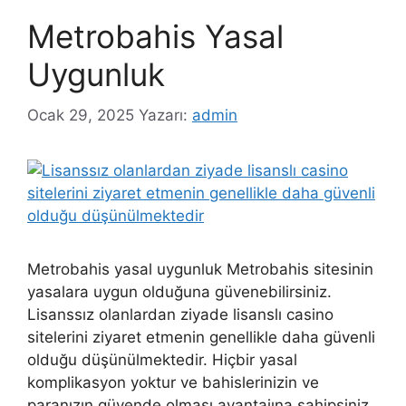
Metrobahis Yasal
Uygunluk
Ocak 29, 2025
Yazarı:
admin
Metrobahis yasal uygunluk Metrobahis sitesinin
yasalara uygun olduğuna güvenebilirsiniz.
Lisanssız olanlardan ziyade lisanslı casino
sitelerini ziyaret etmenin genellikle daha güvenli
olduğu düşünülmektedir. Hiçbir yasal
komplikasyon yoktur ve bahislerinizin ve
paranızın güvende olması avantajına sahipsiniz.