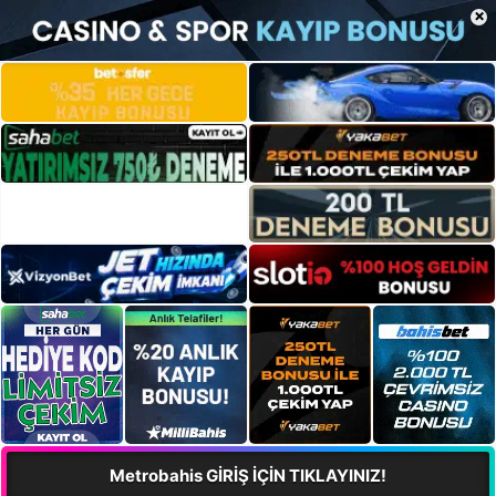
×
Metrobahis GİRİŞ İÇİN TIKLAYINIZ!