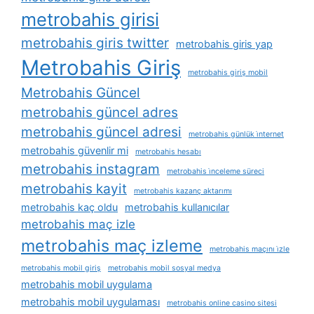
metrobahis girisi
metrobahis giris twitter
metrobahis giris yap
Metrobahis Giriş
metrobahis giriş mobil
Metrobahis Güncel
metrobahis güncel adres
metrobahis güncel adresi
metrobahis günlük i̇nternet
metrobahis güvenlir mi
metrobahis hesabı
metrobahis instagram
metrobahis i̇nceleme süreci
metrobahis kayit
metrobahis kazanç aktarımı
metrobahis kaç oldu
metrobahis kullanıcılar
metrobahis maç izle
metrobahis maç izleme
metrobahis maçını i̇zle
metrobahis mobil giriş
metrobahis mobil sosyal medya
metrobahis mobil uygulama
metrobahis mobil uygulaması
metrobahis online casino sitesi