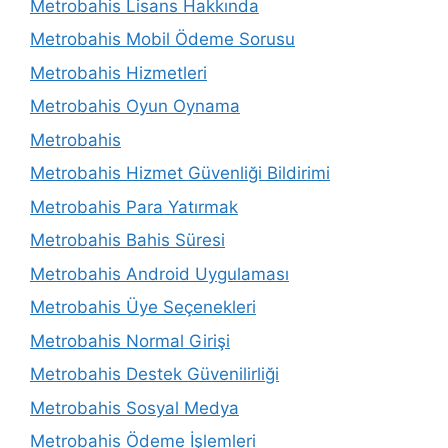
Metrobahis Lisans Hakkında
Metrobahis Mobil Ödeme Sorusu
Metrobahis Hizmetleri
Metrobahis Oyun Oynama
Metrobahis
Metrobahis Hizmet Güvenliği Bildirimi
Metrobahis Para Yatırmak
Metrobahis Bahis Süresi
Metrobahis Android Uygulaması
Metrobahis Üye Seçenekleri
Metrobahis Normal Girişi
Metrobahis Destek Güvenilirliği
Metrobahis Sosyal Medya
Metrobahis Ödeme İşlemleri