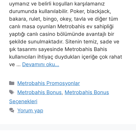
uymanız ve belirli koşulları karşılamanız
durumunda kullanılabilir. Poker, blackjack,
bakara, rulet, bingo, okey, tavla ve diğer tüm
canlı masa oyunları Metrobahis ev sahipliği
yaptığı canlı casino bölümünde avantajlı bir
şekilde sunulmaktadır. Sitenin temiz, sade ve
şık tasarımı sayesinde Metrobahis Bahis
kullanıcıları ihtiyaç duydukları içeriğe çok rahat
ve …
Devamını oku…
Kategoriler
Metrobahis Promosyonlar
Etiketler
Metrobahis Bonus
,
Metrobahis Bonus
Seçenekleri
Yorum yap