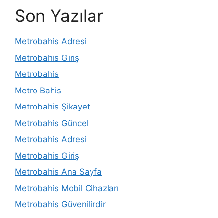
Son Yazılar
Metrobahis Adresi
Metrobahis Giriş
Metrobahis
Metro Bahis
Metrobahis Şikayet
Metrobahis Güncel
Metrobahis Adresi
Metrobahis Giriş
Metrobahis Ana Sayfa
Metrobahis Mobil Cihazları
Metrobahis Güvenilirdir