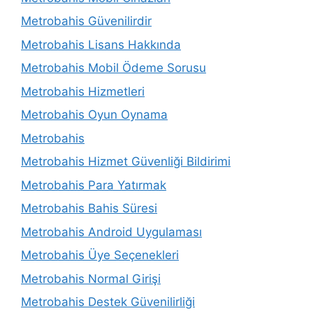
Metrobahis Güvenilirdir
Metrobahis Lisans Hakkında
Metrobahis Mobil Ödeme Sorusu
Metrobahis Hizmetleri
Metrobahis Oyun Oynama
Metrobahis
Metrobahis Hizmet Güvenliği Bildirimi
Metrobahis Para Yatırmak
Metrobahis Bahis Süresi
Metrobahis Android Uygulaması
Metrobahis Üye Seçenekleri
Metrobahis Normal Girişi
Metrobahis Destek Güvenilirliği