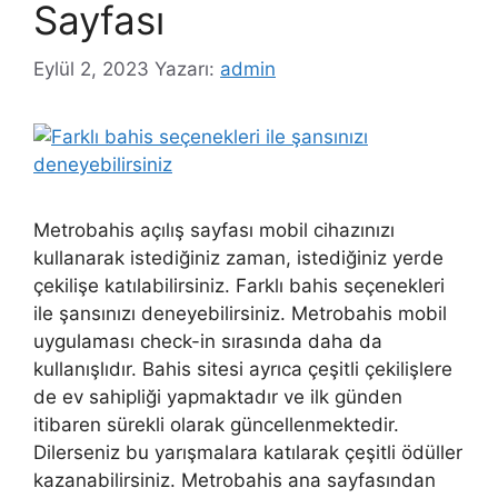
Sayfası
Eylül 2, 2023
Yazarı:
admin
Metrobahis açılış sayfası mobil cihazınızı
kullanarak istediğiniz zaman, istediğiniz yerde
çekilişe katılabilirsiniz. Farklı bahis seçenekleri
ile şansınızı deneyebilirsiniz. Metrobahis mobil
uygulaması check-in sırasında daha da
kullanışlıdır. Bahis sitesi ayrıca çeşitli çekilişlere
de ev sahipliği yapmaktadır ve ilk günden
itibaren sürekli olarak güncellenmektedir.
Dilerseniz bu yarışmalara katılarak çeşitli ödüller
kazanabilirsiniz. Metrobahis ana sayfasından