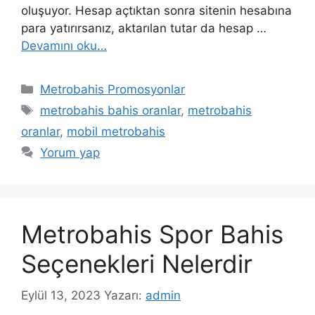
oluşuyor. Hesap açtıktan sonra sitenin hesabına
para yatırırsanız, aktarılan tutar da hesap …
Devamını oku…
Kategoriler
Metrobahis Promosyonlar
Etiketler
metrobahis bahis oranlar
,
metrobahis
oranlar
,
mobil metrobahis
Yorum yap
Metrobahis Spor Bahis
Seçenekleri Nelerdir
Eylül 13, 2023
Yazarı:
admin