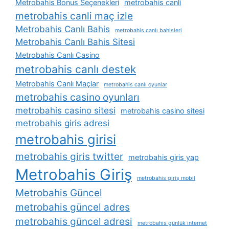
Metrobahis Bonus Seçenekleri
metrobahis canli
metrobahis canli maç izle
Metrobahis Canlı Bahis
metrobahis canlı bahisleri
Metrobahis Canlı Bahis Sitesi
Metrobahis Canlı Casino
metrobahis canlı destek
Metrobahis Canlı Maçlar
metrobahis canlı oyunlar
metrobahis casino oyunları
metrobahis casino sitesi
metrobahis casino sitesi
metrobahis giris adresi
metrobahis girisi
metrobahis giris twitter
metrobahis giris yap
Metrobahis Giriş
metrobahis giriş mobil
Metrobahis Güncel
metrobahis güncel adres
metrobahis güncel adresi
metrobahis günlük i̇nternet