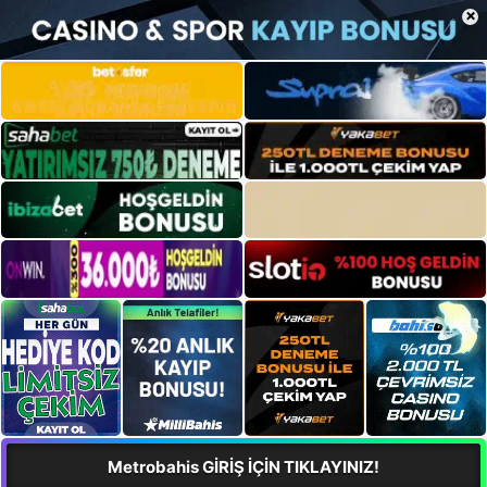
×
Metrobahis GİRİŞ İÇİN TIKLAYINIZ!