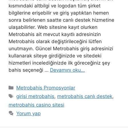
kısmındaki altbilgi ve logodan tüm şirket
bilgilerine erişebilir ve giriş yaptıktan hemen
sonra belirlenen saatte canlı destek hizmetine
ulaşabilirler. Web sitesine kayıt olurken
Metrobahis ait mevcut kayıtlı adresinizin
Metrobahis olarak değiştirileceğini lütfen
unutmayın. Güncel Metrobahis giriş adresinizi
kullanarak siteye girdiğinizde ve sitedeki
hizmetleri incelediğinizde ilk göreceğiniz şey
bahis seçeneği …
Devamını oku…
Kategoriler
Metrobahis Promosyonlar
Etiketler
girisi metrobahis
,
metrobahis canlı destek
,
metrobahis casino sitesi
Yorum yap