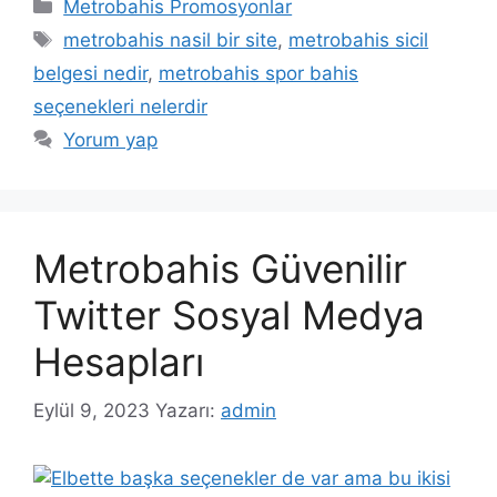
Kategoriler
Metrobahis Promosyonlar
Etiketler
metrobahis nasil bir site
,
metrobahis sicil
belgesi nedir
,
metrobahis spor bahis
seçenekleri nelerdir
Yorum yap
Metrobahis Güvenilir
Twitter Sosyal Medya
Hesapları
Eylül 9, 2023
Yazarı:
admin