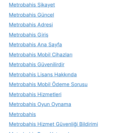
Metrobahis Şikayet
Metrobahis Güncel
Metrobahis Adresi
Metrobahis Giriş
Metrobahis Ana Sayfa
Metrobahis Mobil Cihazları
Metrobahis Güvenilirdir
Metrobahis Lisans Hakkında
Metrobahis Mobil Ödeme Sorusu
Metrobahis Hizmetleri
Metrobahis Oyun Oynama
Metrobahis
Metrobahis Hizmet Güvenliği Bildirimi