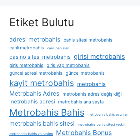
Etiket Bulutu
adresi metrobahis
bahis sitesi metrobahis
canli metrobahis
canlı bahisleri
girisi metrobahis
casino sitesi metrobahis
giris metrobahis
giris yap metrobahis
güncel adresi metrobahis
güncel metrobahis
kayit metrobahis
metrobahis
Metrobahis Adres
metrobahis adres değişikliği
metrobahis adresi
metrobahis ana sayfa
Metrobahis Bahis
metrobahis bahis oyunları
metrobahis bahis sitesi
metrobahis bahis sitesi yetkili
Metrobahis Bonus
metrobahis bahis ve casino