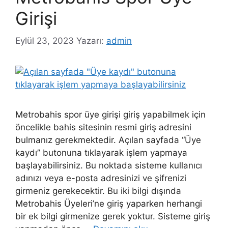
Girişi
Eylül 23, 2023
Yazarı:
admin
Metrobahis spor üye girişi giriş yapabilmek için
öncelikle bahis sitesinin resmi giriş adresini
bulmanız gerekmektedir. Açılan sayfada “Üye
kaydı” butonuna tıklayarak işlem yapmaya
başlayabilirsiniz. Bu noktada sisteme kullanıcı
adınızı veya e-posta adresinizi ve şifrenizi
girmeniz gerekecektir. Bu iki bilgi dışında
Metrobahis Üyeleri’ne giriş yaparken herhangi
bir ek bilgi girmenize gerek yoktur. Sisteme giriş