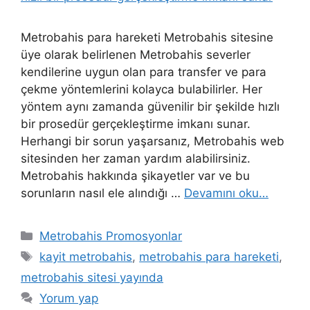
Metrobahis para hareketi Metrobahis sitesine
üye olarak belirlenen Metrobahis severler
kendilerine uygun olan para transfer ve para
çekme yöntemlerini kolayca bulabilirler. Her
yöntem aynı zamanda güvenilir bir şekilde hızlı
bir prosedür gerçekleştirme imkanı sunar.
Herhangi bir sorun yaşarsanız, Metrobahis web
sitesinden her zaman yardım alabilirsiniz.
Metrobahis hakkında şikayetler var ve bu
sorunların nasıl ele alındığı …
Devamını oku…
Kategoriler
Metrobahis Promosyonlar
Etiketler
kayit metrobahis
,
metrobahis para hareketi
,
metrobahis sitesi yayında
Yorum yap