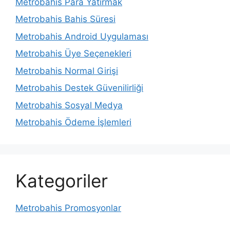
Metrobahis Para Yatırmak
Metrobahis Bahis Süresi
Metrobahis Android Uygulaması
Metrobahis Üye Seçenekleri
Metrobahis Normal Girişi
Metrobahis Destek Güvenilirliği
Metrobahis Sosyal Medya
Metrobahis Ödeme İşlemleri
Kategoriler
Metrobahis Promosyonlar