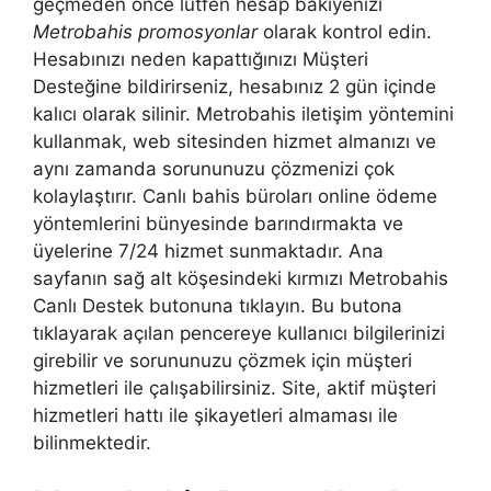
geçmeden önce lütfen hesap bakiyenizi
Metrobahis promosyonlar
olarak kontrol edin.
Hesabınızı neden kapattığınızı Müşteri
Desteğine bildirirseniz, hesabınız 2 gün içinde
kalıcı olarak silinir. Metrobahis iletişim yöntemini
kullanmak, web sitesinden hizmet almanızı ve
aynı zamanda sorununuzu çözmenizi çok
kolaylaştırır. Canlı bahis büroları online ödeme
yöntemlerini bünyesinde barındırmakta ve
üyelerine 7/24 hizmet sunmaktadır. Ana
sayfanın sağ alt köşesindeki kırmızı Metrobahis
Canlı Destek butonuna tıklayın. Bu butona
tıklayarak açılan pencereye kullanıcı bilgilerinizi
girebilir ve sorununuzu çözmek için müşteri
hizmetleri ile çalışabilirsiniz. Site, aktif müşteri
hizmetleri hattı ile şikayetleri almaması ile
bilinmektedir.