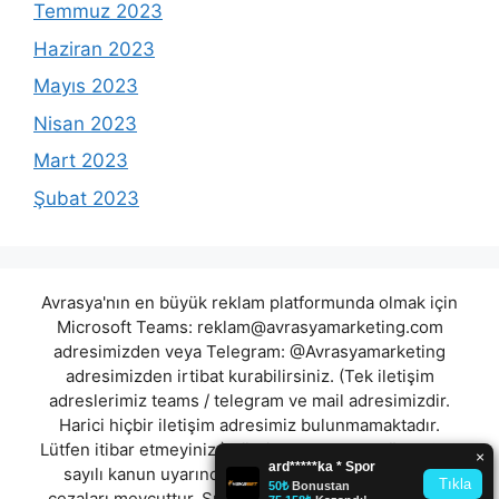
Temmuz 2023
Haziran 2023
Mayıs 2023
Nisan 2023
Mart 2023
Şubat 2023
Avrasya'nın en büyük reklam platformunda olmak için
Microsoft Teams:
reklam@avrasyamarketing.com
adresimizden veya Telegram: @Avrasyamarketing
adresimizden irtibat kurabilirsiniz. (Tek iletişim
adreslerimiz teams / telegram ve mail adresimizdir.
Harici hiçbir iletişim adresimiz bulunmamaktadır.
Lütfen itibar etmeyiniz.) Türkiye yasalarına göre 7258
sayılı kanun uyarınca yasa dışı bahis oynamanın
cezaları mevcuttur. Şu an bulunduğunuz site hiç bir