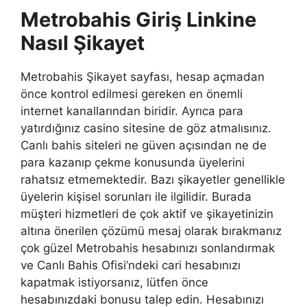
Metrobahis Giriş Linkine
Nasıl Şikayet
Metrobahis Şikayet sayfası, hesap açmadan
önce kontrol edilmesi gereken en önemli
internet kanallarından biridir. Ayrıca para
yatırdığınız casino sitesine de göz atmalısınız.
Canlı bahis siteleri ne güven açısından ne de
para kazanıp çekme konusunda üyelerini
rahatsız etmemektedir. Bazı şikayetler genellikle
üyelerin kişisel sorunları ile ilgilidir. Burada
müşteri hizmetleri de çok aktif ve şikayetinizin
altına önerilen çözümü mesaj olarak bırakmanız
çok güzel Metrobahis hesabınızı sonlandırmak
ve Canlı Bahis Ofisi’ndeki cari hesabınızı
kapatmak istiyorsanız, lütfen önce
hesabınızdaki bonusu talep edin. Hesabınızı