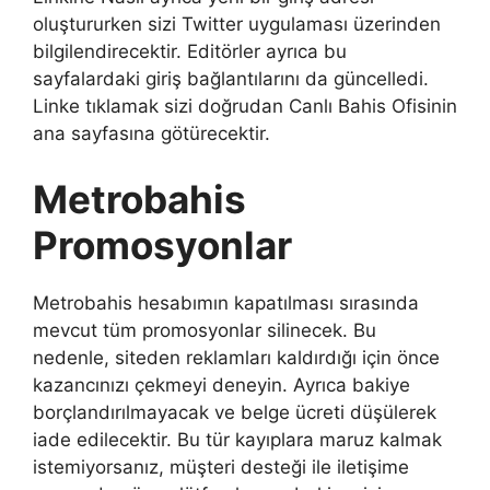
oluştururken sizi Twitter uygulaması üzerinden
bilgilendirecektir. Editörler ayrıca bu
sayfalardaki giriş bağlantılarını da güncelledi.
Linke tıklamak sizi doğrudan Canlı Bahis Ofisinin
ana sayfasına götürecektir.
Metrobahis
Promosyonlar
Metrobahis hesabımın kapatılması sırasında
mevcut tüm promosyonlar silinecek. Bu
nedenle, siteden reklamları kaldırdığı için önce
kazancınızı çekmeyi deneyin. Ayrıca bakiye
borçlandırılmayacak ve belge ücreti düşülerek
iade edilecektir. Bu tür kayıplara maruz kalmak
istemiyorsanız, müşteri desteği ile iletişime