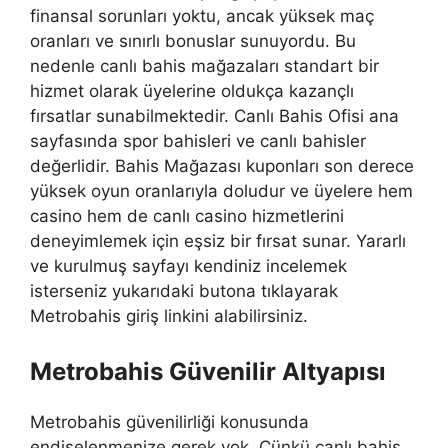
finansal sorunları yoktu, ancak yüksek maç
oranları ve sınırlı bonuslar sunuyordu. Bu
nedenle canlı bahis mağazaları standart bir
hizmet olarak üyelerine oldukça kazançlı
fırsatlar sunabilmektedir. Canlı Bahis Ofisi ana
sayfasında spor bahisleri ve canlı bahisler
değerlidir. Bahis Mağazası kuponları son derece
yüksek oyun oranlarıyla doludur ve üyelere hem
casino hem de canlı casino hizmetlerini
deneyimlemek için eşsiz bir fırsat sunar. Yararlı
ve kurulmuş sayfayı kendiniz incelemek
isterseniz yukarıdaki butona tıklayarak
Metrobahis giriş linkini alabilirsiniz.
Metrobahis Güvenilir Altyapısı
Metrobahis güvenilirliği konusunda
endişelenmenize gerek yok. Çünkü canlı bahis