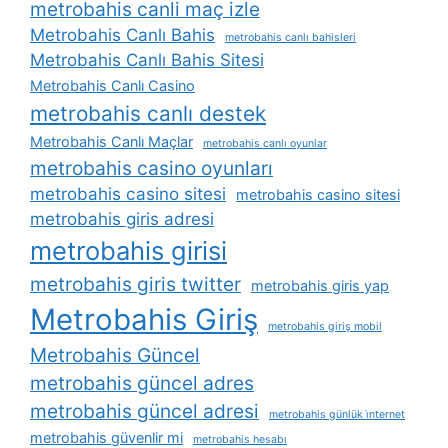
metrobahis canli maç izle
Metrobahis Canlı Bahis
metrobahis canlı bahisleri
Metrobahis Canlı Bahis Sitesi
Metrobahis Canlı Casino
metrobahis canlı destek
Metrobahis Canlı Maçlar
metrobahis canlı oyunlar
metrobahis casino oyunları
metrobahis casino sitesi
metrobahis casino sitesi
metrobahis giris adresi
metrobahis girisi
metrobahis giris twitter
metrobahis giris yap
Metrobahis Giriş
metrobahis giriş mobil
Metrobahis Güncel
metrobahis güncel adres
metrobahis güncel adresi
metrobahis günlük i̇nternet
metrobahis güvenlir mi
metrobahis hesabı