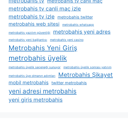
metrobahis tv
metrobahis tv canli maç
metrobahis tv canli maç izle
metrobahis tv izle
metrobahis twitter
metrobahis web sitesi
metrobahis whatsapp
metrobahis yeni adres
metrobahis yazılım güvenliği
metrobahis yeni bağlantısı
metrobahis yeni casino
Metrobahis Yeni Giriş
metrobahis üyelik
metrobahis üyelik seçeneği sunuyor
metrobahis üyelik sonrası yatırım
Metrobahis Şikayet
metrobahis üye olmanın adımları
mobil metrobahis
twitter metrobahis
yeni adresi metrobahis
yeni giris metrobahis