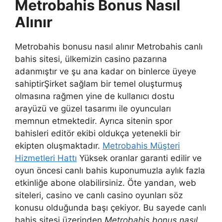
Metrobahis Bonus Nasıl
Alınır
Metrobahis bonusu nasıl alınır Metrobahis canlı
bahis sitesi, ülkemizin casino pazarına
adanmıştır ve şu ana kadar on binlerce üyeye
sahiptirŞirket sağlam bir temel oluşturmuş
olmasına rağmen yine de kullanıcı dostu
arayüzü ve güzel tasarımı ile oyuncuları
memnun etmektedir. Ayrıca sitenin spor
bahisleri editör ekibi oldukça yetenekli bir
ekipten oluşmaktadır.
Metrobahis Müşteri
Hizmetleri Hattı
Yüksek oranlar garanti edilir ve
oyun öncesi canlı bahis kuponumuzla aylık fazla
etkinliğe abone olabilirsiniz. Öte yandan, web
siteleri, casino ve canlı casino oyunları söz
konusu olduğunda başı çekiyor. Bu sayede canlı
bahis sitesi üzerinden
Metrobahis bonus nasıl