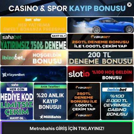
×
Metrobahis GİRİŞ İÇİN TIKLAYINIZ!