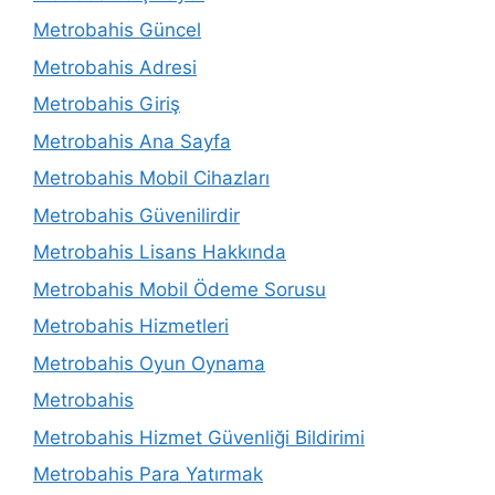
Metrobahis Güncel
Metrobahis Adresi
Metrobahis Giriş
Metrobahis Ana Sayfa
Metrobahis Mobil Cihazları
Metrobahis Güvenilirdir
Metrobahis Lisans Hakkında
Metrobahis Mobil Ödeme Sorusu
Metrobahis Hizmetleri
Metrobahis Oyun Oynama
Metrobahis
Metrobahis Hizmet Güvenliği Bildirimi
Metrobahis Para Yatırmak