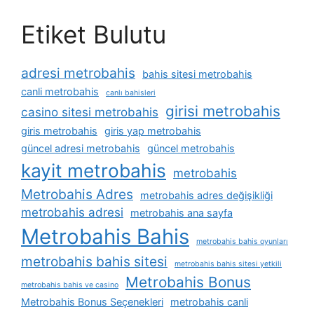
Etiket Bulutu
adresi metrobahis
bahis sitesi metrobahis
canli metrobahis
canlı bahisleri
girisi metrobahis
casino sitesi metrobahis
giris metrobahis
giris yap metrobahis
güncel adresi metrobahis
güncel metrobahis
kayit metrobahis
metrobahis
Metrobahis Adres
metrobahis adres değişikliği
metrobahis adresi
metrobahis ana sayfa
Metrobahis Bahis
metrobahis bahis oyunları
metrobahis bahis sitesi
metrobahis bahis sitesi yetkili
Metrobahis Bonus
metrobahis bahis ve casino
Metrobahis Bonus Seçenekleri
metrobahis canli