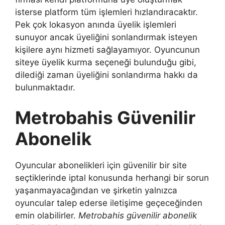
isterse platform tüm işlemleri hızlandıracaktır.
Pek çok lokasyon anında üyelik işlemleri
sunuyor ancak üyeliğini sonlandırmak isteyen
kişilere aynı hizmeti sağlayamıyor. Oyuncunun
siteye üyelik kurma seçeneği bulunduğu gibi,
dilediği zaman üyeliğini sonlandırma hakkı da
bulunmaktadır.
Metrobahis Güvenilir
Abonelik
Oyuncular abonelikleri için güvenilir bir site
seçtiklerinde iptal konusunda herhangi bir sorun
yaşanmayacağından ve şirketin yalnızca
oyuncular talep ederse iletişime geçeceğinden
emin olabilirler.
Metrobahis güvenilir abonelik