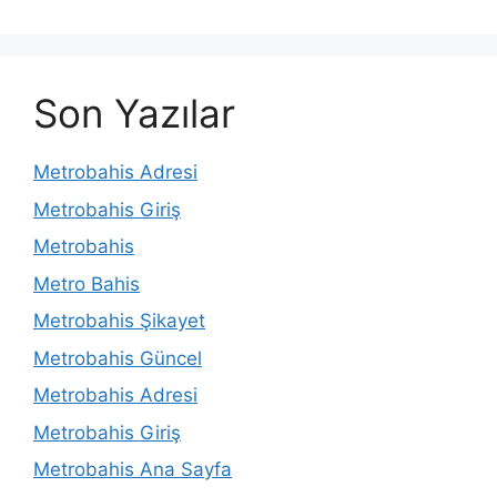
Son Yazılar
Metrobahis Adresi
Metrobahis Giriş
Metrobahis
Metro Bahis
Metrobahis Şikayet
Metrobahis Güncel
Metrobahis Adresi
Metrobahis Giriş
Metrobahis Ana Sayfa