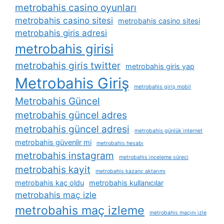
metrobahis casino oyunları
metrobahis casino sitesi
metrobahis casino sitesi
metrobahis giris adresi
metrobahis girisi
metrobahis giris twitter
metrobahis giris yap
Metrobahis Giriş
metrobahis giriş mobil
Metrobahis Güncel
metrobahis güncel adres
metrobahis güncel adresi
metrobahis günlük i̇nternet
metrobahis güvenlir mi
metrobahis hesabı
metrobahis instagram
metrobahis i̇nceleme süreci
metrobahis kayit
metrobahis kazanç aktarımı
metrobahis kaç oldu
metrobahis kullanıcılar
metrobahis maç izle
metrobahis maç izleme
metrobahis maçını i̇zle