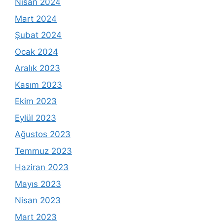
Nisan 2024
Mart 2024
Şubat 2024
Ocak 2024
Aralık 2023
Kasım 2023
Ekim 2023
Eylül 2023
Ağustos 2023
Temmuz 2023
Haziran 2023
Mayıs 2023
Nisan 2023
Mart 2023