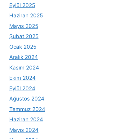
Eylül 2025
Haziran 2025
Mayıs 2025
Şubat 2025
Ocak 2025
Aralık 2024
Kasım 2024
Ekim 2024
Eylül 2024
Ağustos 2024
Temmuz 2024
Haziran 2024
Mayıs 2024