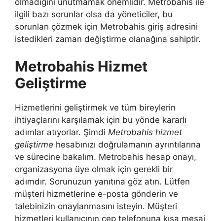
olmadığını unutmamak önemlidir. Metrobahis ile
ilgili bazı sorunlar olsa da yöneticiler, bu
sorunları çözmek için Metrobahis giriş adresini
istedikleri zaman değiştirme olanağına sahiptir.
Metrobahis Hizmet
Geliştirme
Hizmetlerini geliştirmek ve tüm bireylerin
ihtiyaçlarını karşılamak için bu yönde kararlı
adımlar atıyorlar. Şimdi
Metrobahis hizmet
geliştirme
hesabınızı doğrulamanın ayrıntılarına
ve sürecine bakalım. Metrobahis hesap onayı,
organizasyona üye olmak için gerekli bir
adımdır. Sorunuzun yanıtına göz atın. Lütfen
müşteri hizmetlerine e-posta gönderin ve
talebinizin onaylanmasını isteyin. Müşteri
hizmetleri kullanıcının cep telefonuna kısa mesaj