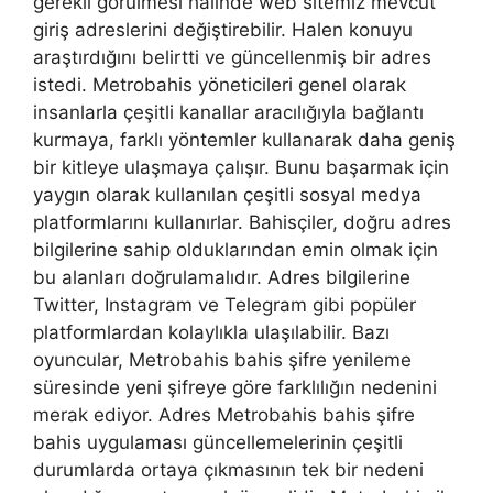
gerekli görülmesi halinde web sitemiz mevcut
giriş adreslerini değiştirebilir. Halen konuyu
araştırdığını belirtti ve güncellenmiş bir adres
istedi. Metrobahis yöneticileri genel olarak
insanlarla çeşitli kanallar aracılığıyla bağlantı
kurmaya, farklı yöntemler kullanarak daha geniş
bir kitleye ulaşmaya çalışır. Bunu başarmak için
yaygın olarak kullanılan çeşitli sosyal medya
platformlarını kullanırlar. Bahisçiler, doğru adres
bilgilerine sahip olduklarından emin olmak için
bu alanları doğrulamalıdır. Adres bilgilerine
Twitter, Instagram ve Telegram gibi popüler
platformlardan kolaylıkla ulaşılabilir. Bazı
oyuncular, Metrobahis bahis şifre yenileme
süresinde yeni şifreye göre farklılığın nedenini
merak ediyor. Adres Metrobahis bahis şifre
bahis uygulaması güncellemelerinin çeşitli
durumlarda ortaya çıkmasının tek bir nedeni