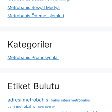
Metrobahis Sosyal Medya
Metrobahis Ödeme İşlemleri
Kategoriler
Metrobahis Promosyonlar
Etiket Bulutu
adresi metrobahis
bahis sitesi metrobahis
canli metrobahis
canlı bahisleri