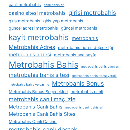
canli metrobahis
canlı bahisleri
girisi metrobahis
casino sitesi metrobahis
giris metrobahis
giris yap metrobahis
güncel adresi metrobahis
güncel metrobahis
kayit metrobahis
metrobahis
Metrobahis Adres
metrobahis adres değişikliği
metrobahis adresi
metrobahis ana sayfa
Metrobahis Bahis
metrobahis bahis oyunları
metrobahis bahis sitesi
metrobahis bahis sitesi yetkili
Metrobahis Bonus
metrobahis bahis ve casino
Metrobahis Bonus Seçenekleri
metrobahis canli
metrobahis canli maç izle
Metrobahis Canlı Bahis
metrobahis canlı bahisleri
Metrobahis Canlı Bahis Sitesi
Metrobahis Canlı Casino
metrobahis canlı destek