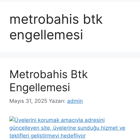
metrobahis btk
engellemesi
Metrobahis Btk
Engellemesi
Mayıs 31, 2025
Yazarı:
admin