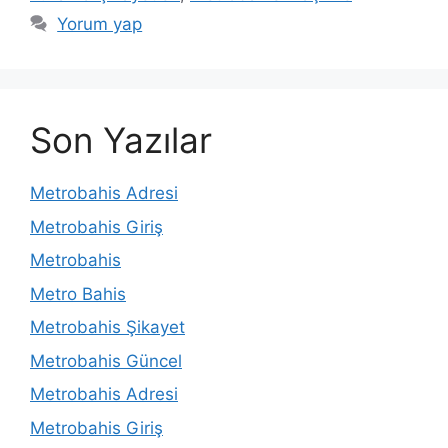
Yorum yap
Son Yazılar
Metrobahis Adresi
Metrobahis Giriş
Metrobahis
Metro Bahis
Metrobahis Şikayet
Metrobahis Güncel
Metrobahis Adresi
Metrobahis Giriş