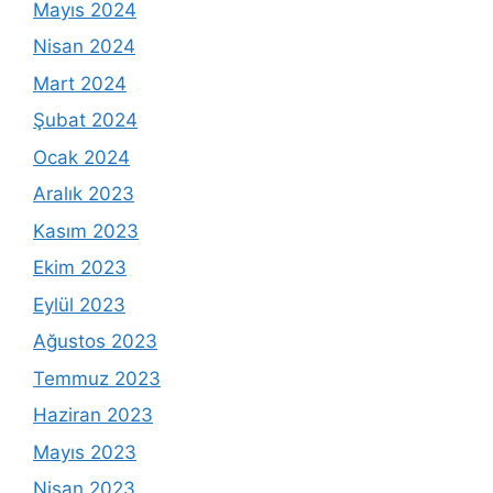
Mayıs 2024
Nisan 2024
Mart 2024
Şubat 2024
Ocak 2024
Aralık 2023
Kasım 2023
Ekim 2023
Eylül 2023
Ağustos 2023
Temmuz 2023
Haziran 2023
Mayıs 2023
Nisan 2023