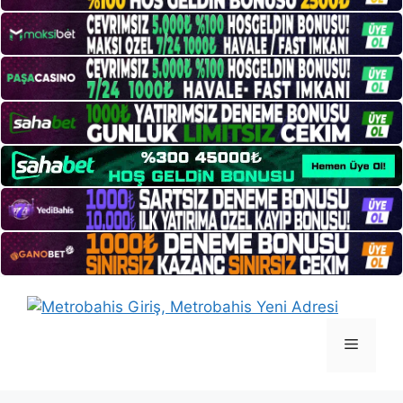
İçeriğe
atla
Menü