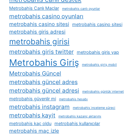
Metrobahis Canlı Maçlar
metrobahis canlı oyunlar
metrobahis casino oyunları
metrobahis casino sitesi
metrobahis casino sitesi
metrobahis giris adresi
metrobahis girisi
metrobahis giris twitter
metrobahis giris yap
Metrobahis Giriş
metrobahis giriş mobil
Metrobahis Güncel
metrobahis güncel adres
metrobahis güncel adresi
metrobahis günlük i̇nternet
metrobahis güvenlir mi
metrobahis hesabı
metrobahis instagram
metrobahis i̇nceleme süreci
metrobahis kayit
metrobahis kazanç aktarımı
metrobahis kaç oldu
metrobahis kullanıcılar
metrobahis maç izle