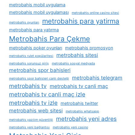
metrobahis mobil uygulama
metrobahis mobil uygulaması
metrobahis online casino sitesi
metrobahis para yatirma
metrobahis oyunları
metrobahis para yatırma
Metrobahis Para Çekme
metrobahis poker oyunları
metrobahis promosyon
metrobahis sitesi
metrobahis rulet popülaritesi
metrobahis sorunsuz giriş
metrobahis sosyal medyada
metrobahis spor bahisleri
metrobahis telegram
metrobahis spor bahisleri canlı desteği
metrobahis tv
metrobahis tv canli maç
metrobahis tv canli maç izle
metrobahis tv izle
metrobahis twitter
metrobahis web sitesi
metrobahis whatsapp
metrobahis yeni adres
metrobahis yazılım güvenliği
metrobahis yeni bağlantısı
metrobahis yeni casino