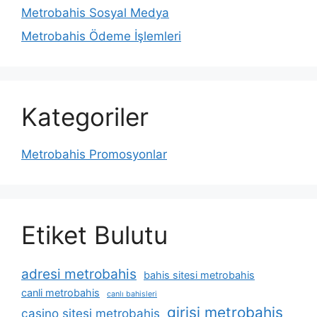
Metrobahis Sosyal Medya
Metrobahis Ödeme İşlemleri
Kategoriler
Metrobahis Promosyonlar
Etiket Bulutu
adresi metrobahis
bahis sitesi metrobahis
canli metrobahis
canlı bahisleri
girisi metrobahis
casino sitesi metrobahis