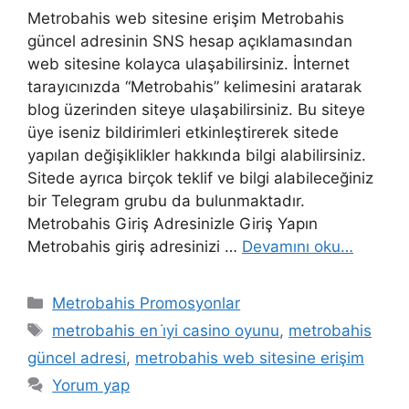
Metrobahis web sitesine erişim Metrobahis
güncel adresinin SNS hesap açıklamasından
web sitesine kolayca ulaşabilirsiniz. İnternet
tarayıcınızda “Metrobahis” kelimesini aratarak
blog üzerinden siteye ulaşabilirsiniz. Bu siteye
üye iseniz bildirimleri etkinleştirerek sitede
yapılan değişiklikler hakkında bilgi alabilirsiniz.
Sitede ayrıca birçok teklif ve bilgi alabileceğiniz
bir Telegram grubu da bulunmaktadır.
Metrobahis Giriş Adresinizle Giriş Yapın
Metrobahis giriş adresinizi …
Devamını oku…
Kategoriler
Metrobahis Promosyonlar
Etiketler
metrobahis en i̇yi casino oyunu
,
metrobahis
güncel adresi
,
metrobahis web sitesine erişim
Yorum yap