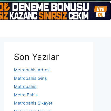
Son Yazılar
Metrobahis Adresi
Metrobahis Giriş
Metrobahis
Metro Bahis
Metrobahis Şikayet