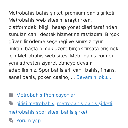
Metrobahis bahis şirketi premium bahis şirketi
Metrobahis web sitesini araştırırken,
platformdaki bilgili hesap yöneticileri tarafından
sunulan canlı destek hizmetine rastladım. Birçok
güvenilir ödeme seçeneği ve sınırsız oyun
imkanı başta olmak üzere birçok fırsata erişmek
için Metrobahis web sitesi Metrobahis.com bu
yeni adresten ziyaret etmeye devam
edebilirsiniz. Spor bahisleri, canlı bahis, finans,
sanal bahis, poker, casino, …
Devamını oku…
Kategoriler
Metrobahis Promosyonlar
Etiketler
girisi metrobahis
,
metrobahis bahis şirketi
,
metrobahis spor sitesi bahis şirketi
Yorum yap