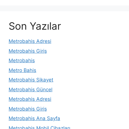
Son Yazılar
Metrobahis Adresi
Metrobahis Giriş
Metrobahis
Metro Bahis
Metrobahis Şikayet
Metrobahis Güncel
Metrobahis Adresi
Metrobahis Giriş
Metrobahis Ana Sayfa
Metrobahis Mobil Cihazları