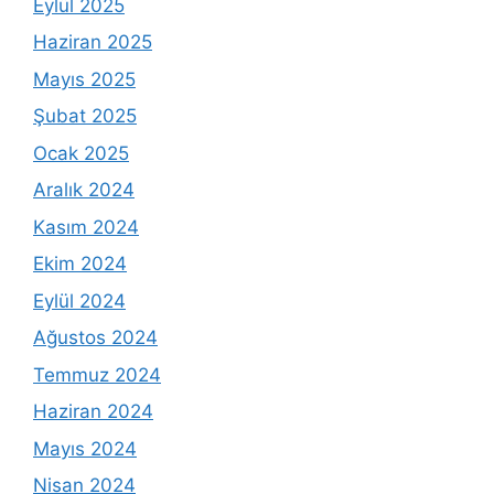
Eylül 2025
Haziran 2025
Mayıs 2025
Şubat 2025
Ocak 2025
Aralık 2024
Kasım 2024
Ekim 2024
Eylül 2024
Ağustos 2024
Temmuz 2024
Haziran 2024
Mayıs 2024
Nisan 2024