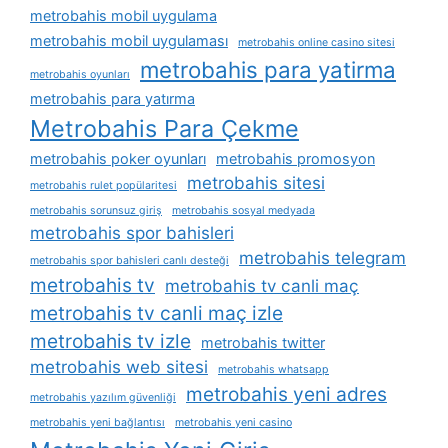
metrobahis mobil uygulama
metrobahis mobil uygulaması
metrobahis online casino sitesi
metrobahis para yatirma
metrobahis oyunları
metrobahis para yatırma
Metrobahis Para Çekme
metrobahis poker oyunları
metrobahis promosyon
metrobahis sitesi
metrobahis rulet popülaritesi
metrobahis sorunsuz giriş
metrobahis sosyal medyada
metrobahis spor bahisleri
metrobahis telegram
metrobahis spor bahisleri canlı desteği
metrobahis tv
metrobahis tv canli maç
metrobahis tv canli maç izle
metrobahis tv izle
metrobahis twitter
metrobahis web sitesi
metrobahis whatsapp
metrobahis yeni adres
metrobahis yazılım güvenliği
metrobahis yeni bağlantısı
metrobahis yeni casino