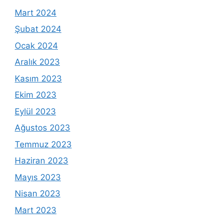
Mart 2024
Şubat 2024
Ocak 2024
Aralık 2023
Kasım 2023
Ekim 2023
Eylül 2023
Ağustos 2023
Temmuz 2023
Haziran 2023
Mayıs 2023
Nisan 2023
Mart 2023