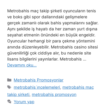
Metrobahis maç takip şirketi oyuncuların tenis
ve boks gibi spor dallarındaki gelişmelere
gerçek zamanlı olarak bahis yapmalarını sağlar.
Aynı şekilde iş hayatı da her zaman yurt dışına
seyahat etmenin önündeki en büyük engeldir.
Oyuncular herhangi bir para çekme yöntemini
anında düzenleyebilir. Metrobahis casino sitesi
güvenilirliği çok ciddiye alır, bu nedenle site
lisans bilgilerini yayınlarlar. Metrobahis …
Devamını oku…
Kategoriler
Metrobahis Promosyonlar
Etiketler
metrobahis i̇ncelemeleri
,
metrobahis maç
takip şirketi
,
metrobahis promosyon
Yorum yap