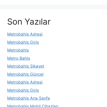
Son Yazılar
Metrobahis Adresi
Metrobahis Giriş
Metrobahis
Metro Bahis
Metrobahis Şikayet
Metrobahis Güncel
Metrobahis Adresi
Metrobahis Giriş
Metrobahis Ana Sayfa
Metrobahis Mobil Cihazları