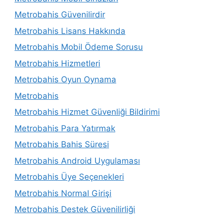
Metrobahis Güvenilirdir
Metrobahis Lisans Hakkında
Metrobahis Mobil Ödeme Sorusu
Metrobahis Hizmetleri
Metrobahis Oyun Oynama
Metrobahis
Metrobahis Hizmet Güvenliği Bildirimi
Metrobahis Para Yatırmak
Metrobahis Bahis Süresi
Metrobahis Android Uygulaması
Metrobahis Üye Seçenekleri
Metrobahis Normal Girişi
Metrobahis Destek Güvenilirliği