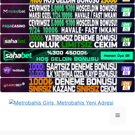
İçeriğe
atla
Menü