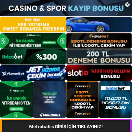
×
Metrobahis GİRİŞ İÇİN TIKLAYINIZ!