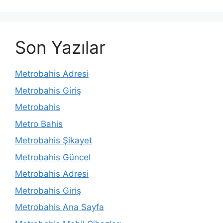
Son Yazılar
Metrobahis Adresi
Metrobahis Giriş
Metrobahis
Metro Bahis
Metrobahis Şikayet
Metrobahis Güncel
Metrobahis Adresi
Metrobahis Giriş
Metrobahis Ana Sayfa