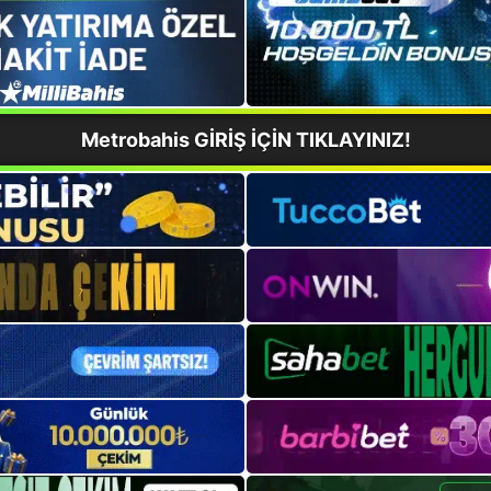
Metrobahis GİRİŞ İÇİN TIKLAYINIZ!