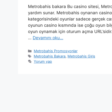
Metrobahis bakara Bu casino sitesi, Met
yardım sunar. Metrobahis oynanan casino oy
kategorisindeki oyunlar sadece gerçek ca
oyunun casino kısmında ise çoğu oyun bil
oyun oynamak için oturum açma URL’sidir.
…
Devamını oku…
Kategoriler
Metrobahis Promosyonlar
Etiketler
Metrobahis Bakara
,
Metrobahis Giriş
Yorum yap