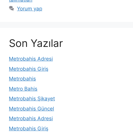
Yorum yap
Son Yazılar
Metrobahis Adresi
Metrobahis Giriş
Metrobahis
Metro Bahis
Metrobahis Şikayet
Metrobahis Güncel
Metrobahis Adresi
Metrobahis Giriş