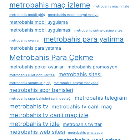
metrobahis maç izleme
metrobahis maçını i̇zle
metrobahis mobil giriş
metrobahis mobil sosyal medya
metrobahis mobil uygulama
metrobahis mobil uygulaması
metrobahis online casino sitesi
metrobahis para yatirma
metrobahis oyunları
metrobahis para yatırma
Metrobahis Para Çekme
metrobahis poker oyunları
metrobahis promosyon
metrobahis sitesi
metrobahis rulet popülaritesi
metrobahis sorunsuz giriş
metrobahis sosyal medyada
metrobahis spor bahisleri
metrobahis telegram
metrobahis spor bahisleri canlı desteği
metrobahis tv
metrobahis tv canli maç
metrobahis tv canli maç izle
metrobahis tv izle
metrobahis twitter
metrobahis web sitesi
metrobahis whatsapp