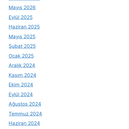
Mayıs 2026
Eylül 2025
Haziran 2025
Mayıs 2025
Şubat 2025
Ocak 2025
Aralık 2024
Kasım 2024
Ekim 2024
Eylül 2024
Ağustos 2024
Temmuz 2024
Haziran 2024