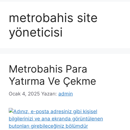
metrobahis site
yöneticisi
Metrobahis Para
Yatırma Ve Çekme
Ocak 4, 2025
Yazarı:
admin