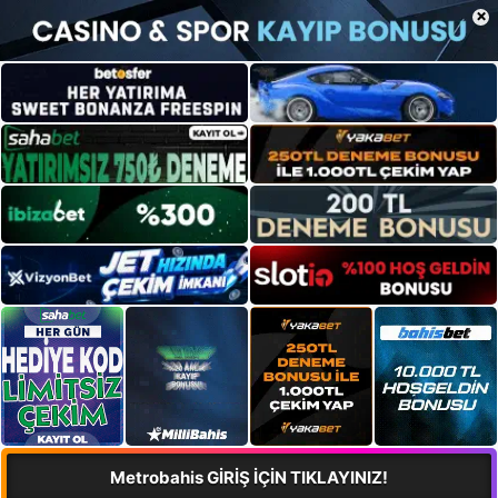
×
Metrobahis GİRİŞ İÇİN TIKLAYINIZ!