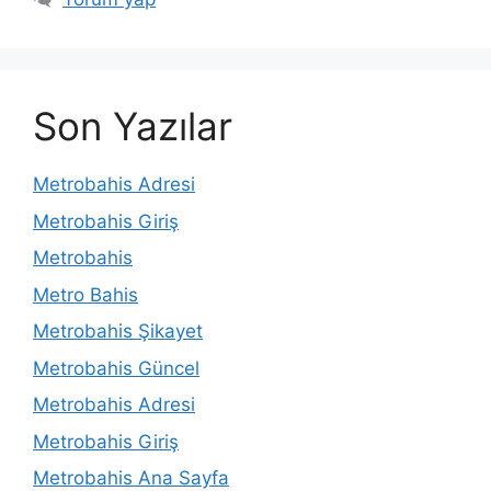
Son Yazılar
Metrobahis Adresi
Metrobahis Giriş
Metrobahis
Metro Bahis
Metrobahis Şikayet
Metrobahis Güncel
Metrobahis Adresi
Metrobahis Giriş
Metrobahis Ana Sayfa