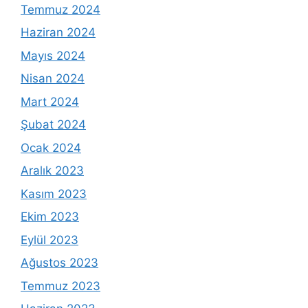
Temmuz 2024
Haziran 2024
Mayıs 2024
Nisan 2024
Mart 2024
Şubat 2024
Ocak 2024
Aralık 2023
Kasım 2023
Ekim 2023
Eylül 2023
Ağustos 2023
Temmuz 2023