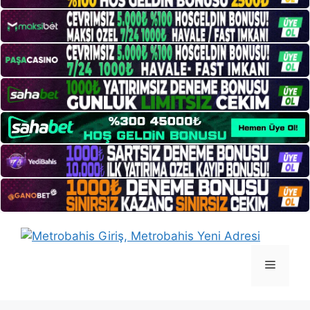
İçeriğe
atla
Menü