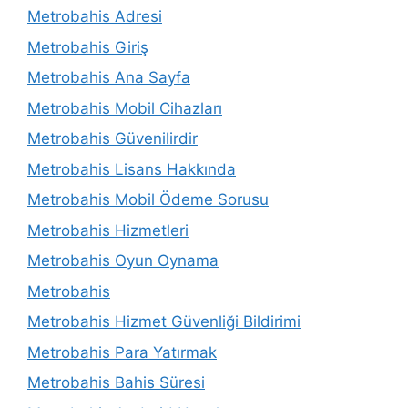
Metrobahis Adresi
Metrobahis Giriş
Metrobahis Ana Sayfa
Metrobahis Mobil Cihazları
Metrobahis Güvenilirdir
Metrobahis Lisans Hakkında
Metrobahis Mobil Ödeme Sorusu
Metrobahis Hizmetleri
Metrobahis Oyun Oynama
Metrobahis
Metrobahis Hizmet Güvenliği Bildirimi
Metrobahis Para Yatırmak
Metrobahis Bahis Süresi