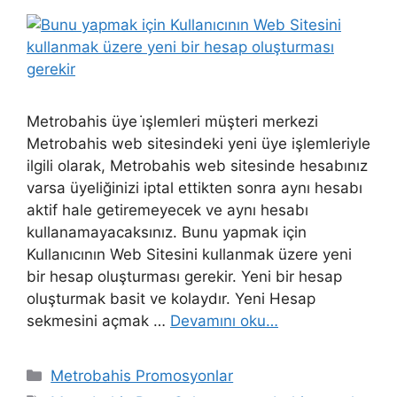
Metrobahis üye i̇şlemleri müşteri merkezi
Metrobahis web sitesindeki yeni üye işlemleriyle
ilgili olarak, Metrobahis web sitesinde hesabınız
varsa üyeliğinizi iptal ettikten sonra aynı hesabı
aktif hale getiremeyecek ve aynı hesabı
kullanamayacaksınız. Bunu yapmak için
Kullanıcının Web Sitesini kullanmak üzere yeni
bir hesap oluşturması gerekir. Yeni bir hesap
oluşturmak basit ve kolaydır. Yeni Hesap
sekmesini açmak …
Devamını oku…
Kategoriler
Metrobahis Promosyonlar