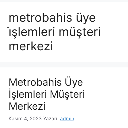
metrobahis üye
i̇şlemleri müşteri
merkezi
Metrobahis Üye
İşlemleri Müşteri
Merkezi
Kasım 4, 2023
Yazarı:
admin