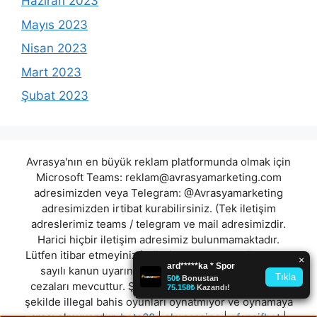
Haziran 2023
Mayıs 2023
Nisan 2023
Mart 2023
Şubat 2023
Avrasya'nın en büyük reklam platformunda olmak için
Microsoft Teams:
reklam@avrasyamarketing.com
adresimizden veya Telegram: @Avrasyamarketing
adresimizden irtibat kurabilirsiniz. (Tek iletişim
adreslerimiz teams / telegram ve mail adresimizdir.
Harici hiçbir iletişim adresimiz bulunmamaktadır.
Lütfen itibar etmeyiniz.) Türkiye yasalarına göre 7258
sayılı kanun uyarınca yasa dışı bahis oynamanın
cezaları mevcuttur. Şu an bulunduğunuz site hiç bir
şekilde illegal bahis oyunları oynatmıyor ve oynamaya